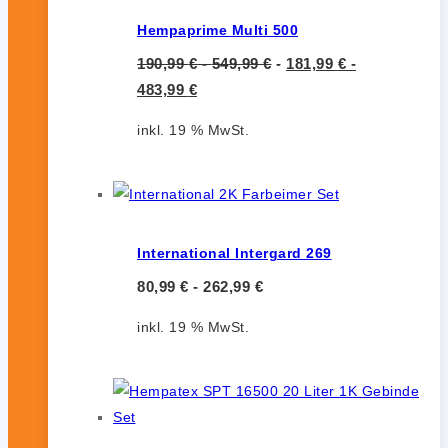
Hempaprime Multi 500
190,99
€
-
549,99
€
-
181,99
€
-
483,99
€
inkl. 19 % MwSt.
International Intergard 269
80,99
€
-
262,99
€
inkl. 19 % MwSt.