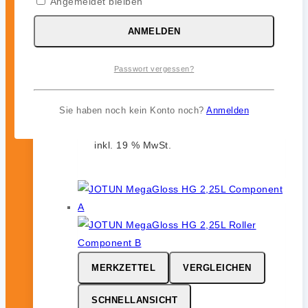
Angemeldet bleiben
SCHNELLANSICHT
ANMELDEN
Passwort vergessen?
JOTUN Aqualine Spray
0
von 5
Sie haben noch kein Konto noch?
Anmelden
46,99
€
inkl. 19 % MwSt.
MERKZETTEL
VERGLEICHEN
SCHNELLANSICHT