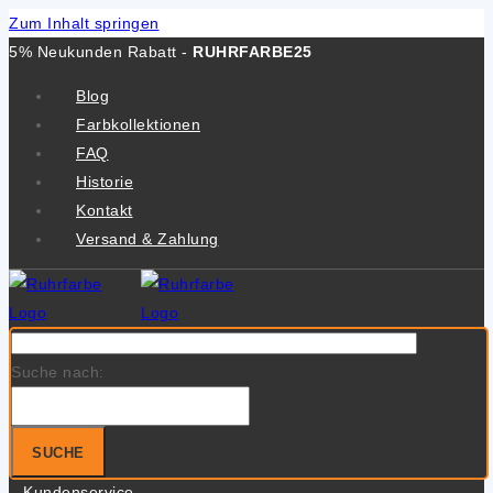
Zum Inhalt springen
5% Neukunden Rabatt -
RUHRFARBE25
Blog
Farbkollektionen
FAQ
Historie
Kontakt
Versand & Zahlung
Suche nach:
SUCHE
Kundenservice