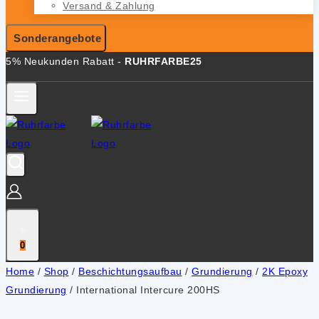
Versand & Zahlung
Sonderangebote
5% Neukunden Rabatt -
RUHRFARBE25
0
Home
/
Shop
/
Beschichtungsaufbau
/
Grundierung
/
2K Epoxy
Grundierung
/
International Intercure 200HS