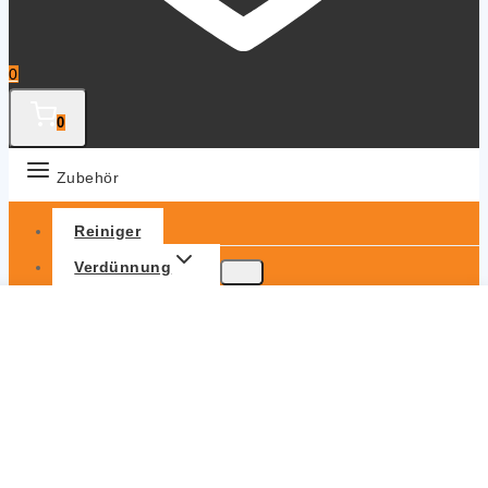
0
0
Zubehör
Reiniger
Verdünnung