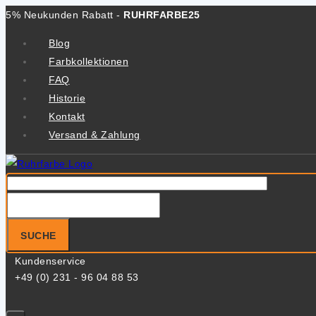
Zum
5% Neukunden Rabatt -
RUHRFARBE25
Inhalt
Blog
springen
Farbkollektionen
FAQ
Historie
Kontakt
Versand & Zahlung
Suche
nach:
SUCHE
Kundenservice
+49 (0) 231 - 96 04 88 53