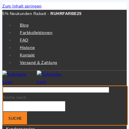
Zum Inhalt springen
5% Neukunden Rabatt -
RUHRFARBE25
Blog
Farbkollektionen
FAQ
Historie
Kontakt
Versand & Zahlung
Suche nach:
SUCHE
Kundenservice