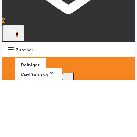
0
0
Zubehör
Reiniger
Verdünnung