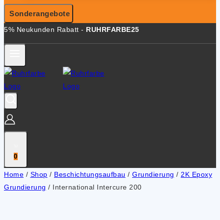
Sonderangebote
5% Neukunden Rabatt -
RUHRFARBE25
0
Home
/
Shop
/
Beschichtungsaufbau
/
Grundierung
/
2K Epoxy
Grundierung
/
International Intercure 200