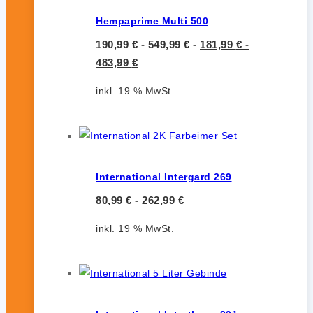
Hempaprime Multi 500
190,99
€
-
549,99
€
-
181,99
€
-
483,99
€
inkl. 19 % MwSt.
International Intergard 269
80,99
€
-
262,99
€
inkl. 19 % MwSt.