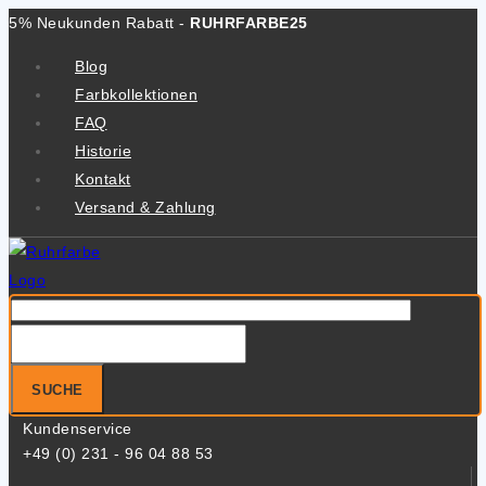
Zum
5% Neukunden Rabatt -
RUHRFARBE25
Inhalt
Blog
springen
Farbkollektionen
FAQ
Historie
Kontakt
Versand & Zahlung
Suche
nach:
SUCHE
Kundenservice
+49 (0) 231 - 96 04 88 53