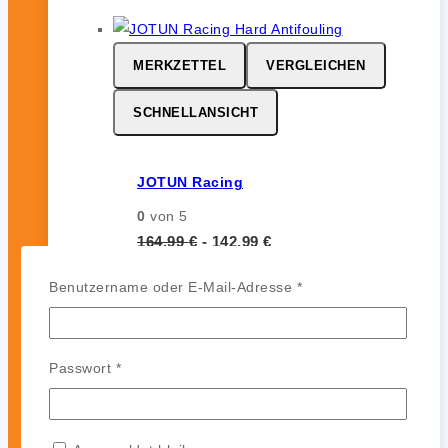
MERKZETTEL
VERGLEICHEN
SCHNELLANSICHT
JOTUN Racing
0
von 5
164,99
€
-
142,99
€
JOTUN Racing ist ein
Erforderlich
Benutzername oder E-Mail-Adresse
*
leistungsstarkes Hartantifouling für
Hochgeschwindigkeits- und
Regattasegler. Es bildet eine harte,
Erforderlich
Passwort
*
glatte und polierfähige Oberfläche
ohne Auskreiden und sorgt für
zuverlässigen Bewuchsschutz (bis zu