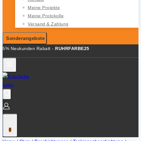
Meine Projekte
Meine Protokolle
Versand & Zahlung
Sonderangebote
5% Neukunden Rabatt -
RUHRFARBE25
0