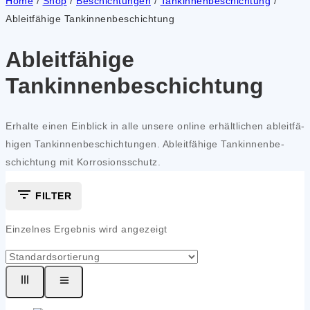
Home
/
Shop
/
Beschichtungen
/
Tankinnenbeschichtung
/
Ableitfähige Tankinnenbeschichtung
Ableitfähige
Tankinnenbeschichtung
Erhal­te einen Ein­blick in alle unse­re online erhält­li­chen ableit­fä­
hi­gen Tan­kin­nen­be­schich­tun­gen. Ableit­fä­hi­ge Tan­kin­nen­be­
schich­tung mit Kor­ro­si­ons­schutz.
FILTER
Einzelnes Ergebnis wird angezeigt