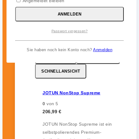
Angemeldet bleiben
12 Monate) im Unterwasserbereich.
ANMELDEN
inkl. 19 % MwSt.
Passwort vergessen?
Sie haben noch kein Konto noch?
Anmelden
MERKZETTEL
VERGLEICHEN
SCHNELLANSICHT
JOTUN NonStop Supreme
0
von 5
206,99
€
JOTUN NonStop Supreme ist ein
selbstpolierendes Premium-