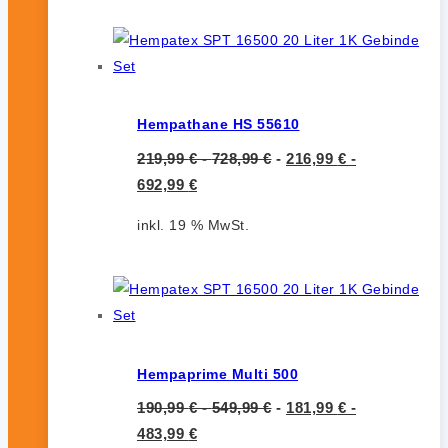
Hempathane HS 55610
219,99
€
-
728,99
€
-
216,99
€
-
692,99
€
inkl. 19 % MwSt.
Hempaprime Multi 500
190,99
€
-
549,99
€
-
181,99
€
-
483,99
€