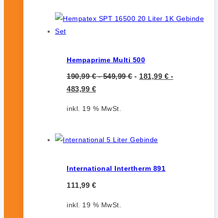
Hempaprime Multi 500
190,99
€
-
549,99
€
-
181,99
€
-
483,99
€
inkl. 19 % MwSt.
International Intertherm 891
111,99
€
inkl. 19 % MwSt.