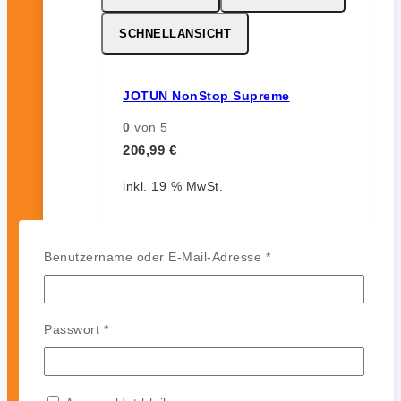
SCHNELLANSICHT
JOTUN NonStop Supreme
0
von 5
206,99
€
inkl. 19 % MwSt.
Erforderlich
Benutzername oder E-Mail-Adresse
*
MERKZETTEL
VERGLEICHEN
SCHNELLANSICHT
Erforderlich
Passwort
*
JOTUN Aqualine Spray