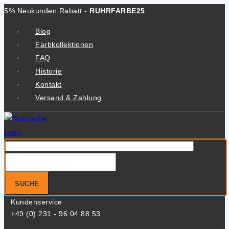
Zum
5% Neukunden Rabatt -
RUHRFARBE25
Inhalt
Blog
springen
Farbkollektionen
FAQ
Historie
Kontakt
Versand & Zahlung
Suche
nach:
SUCHE
Kundenservice
+49 (0) 231 - 96 04 88 53