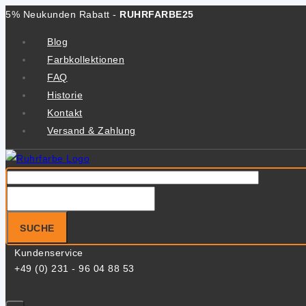
Zum
5% Neukunden Rabatt -
RUHRFARBE25
Inhalt
Blog
springen
Farbkollektionen
FAQ
Historie
Kontakt
Versand & Zahlung
Suche
nach:
SUCHE
Kundenservice
+49 (0) 231 - 96 04 88 53