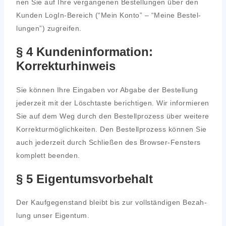
nen Sie auf Ihre ver­gan­ge­nen Bestel­lun­gen über den
Kun­den Log­In-Bereich (“Mein Kon­to” – “Mei­ne Bestel­
lun­gen”) zugrei­fen.
§ 4 Kundeninformation:
Korrekturhinweis
Sie kön­nen Ihre Ein­ga­ben vor Abga­be der Bestel­lung
jeder­zeit mit der Lösch­tas­te berich­ti­gen. Wir infor­mie­ren
Sie auf dem Weg durch den Bestell­pro­zess über wei­te­re
Kor­rek­tur­mög­lich­kei­ten. Den Bestell­pro­zess kön­nen Sie
auch jeder­zeit durch Schlie­ßen des Brow­ser-Fens­ters
kom­plett been­den.
§ 5 Eigentumsvorbehalt
Der Kauf­ge­gen­stand bleibt bis zur voll­stän­di­gen Bezah­
lung unser Eigen­tum.