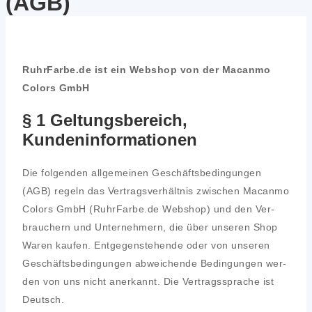
(AGB)
RuhrFarbe.de ist ein Web­shop von der Macan­mo
Colors GmbH
§ 1 Geltungsbereich,
Kundeninformationen
Die fol­gen­den all­ge­mei­nen Geschäfts­be­din­gun­gen
(AGB) regeln das Ver­trags­ver­hält­nis zwi­schen Macan­mo
Colors GmbH (RuhrFarbe.de Web­shop) und den Ver­
brau­chern und Unter­neh­mern, die über unse­ren Shop
Waren kau­fen. Ent­ge­gen­ste­hen­de oder von unse­ren
Geschäfts­be­din­gun­gen abwei­chen­de Bedin­gun­gen wer­
den von uns nicht aner­kannt. Die Ver­trags­spra­che ist
Deutsch.