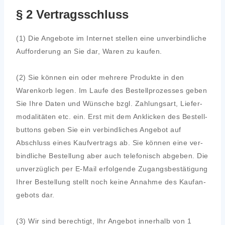
§ 2 Vertragsschluss
(1) Die Ange­bo­te im Inter­net stel­len eine unver­bind­li­che
Auf­for­de­rung an Sie dar, Waren zu kau­fen.
(2) Sie kön­nen ein oder meh­re­re Pro­duk­te in den
Waren­korb legen. Im Lau­fe des Bestell­pro­zes­ses geben
Sie Ihre Daten und Wün­sche bzgl. Zah­lungs­art, Lie­fer­
mo­da­li­tä­ten etc. ein. Erst mit dem Ankli­cken des Bestell­
but­tons geben Sie ein ver­bind­li­ches Ange­bot auf
Abschluss eines Kauf­ver­trags ab. Sie kön­nen eine ver­
bind­li­che Bestel­lung aber auch tele­fo­nisch abge­ben. Die
unver­züg­lich per E‑Mail erfol­gen­de Zugangs­be­stä­ti­gung
Ihrer Bestel­lung stellt noch kei­ne Annah­me des Kauf­an­
ge­bots dar.
(3) Wir sind berech­tigt, Ihr Ange­bot inner­halb von 1