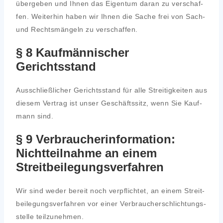
über­ge­ben und Ihnen das Eigen­tum dar­an zu ver­schaf­
fen. Wei­ter­hin haben wir Ihnen die Sache frei von Sach-
und Rechts­män­geln zu ver­schaf­fen.
§ 8 Kaufmännischer
Gerichtsstand
Aus­schließ­li­cher Gerichts­stand für alle Strei­tig­kei­ten aus
die­sem Ver­trag ist unser Geschäfts­sitz, wenn Sie Kauf­
mann sind.
§ 9 Verbraucherinformation:
Nichtteilnahme an einem
Streitbeilegungsverfahren
Wir sind weder bereit noch ver­pflich­tet, an einem Streit­
bei­le­gungs­ver­fah­ren vor einer Ver­brau­cher­schlich­tungs­
stel­le teil­zu­neh­men.