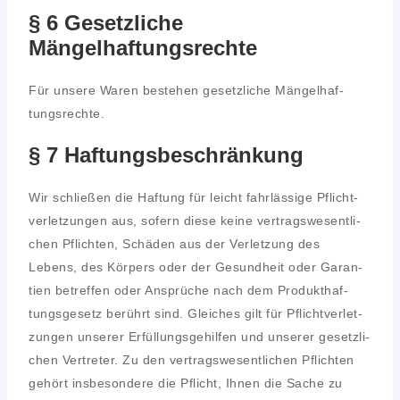
§ 6 Gesetzliche
Mängelhaftungsrechte
Für unse­re Waren bestehen gesetz­li­che Män­gel­haf­
tungs­rech­te.
§ 7 Haftungsbeschränkung
Wir schlie­ßen die Haf­tung für leicht fahr­läs­si­ge Pflicht­
ver­let­zun­gen aus, sofern die­se kei­ne ver­trags­we­sent­li­
chen Pflich­ten, Schä­den aus der Ver­let­zung des
Lebens, des Kör­pers oder der Gesund­heit oder Garan­
tien betref­fen oder Ansprü­che nach dem Pro­dukt­haf­
tungs­ge­setz berührt sind. Glei­ches gilt für Pflicht­ver­let­
zun­gen unse­rer Erfül­lungs­ge­hil­fen und unse­rer gesetz­li­
chen Ver­tre­ter. Zu den ver­trags­we­sent­li­chen Pflich­ten
gehört ins­be­son­de­re die Pflicht, Ihnen die Sache zu