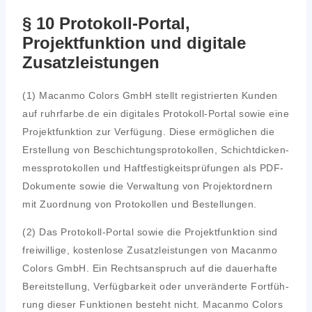
§ 10 Protokoll-Portal,
Projektfunktion und digitale
Zusatzleistungen
(1) Macan­mo Colors GmbH stellt regis­trier­ten Kun­den
auf ruhrfarbe.de ein digi­ta­les Pro­to­koll-Por­tal sowie eine
Pro­jekt­funk­ti­on zur Ver­fü­gung. Die­se ermög­li­chen die
Erstel­lung von Beschich­tungs­pro­to­kol­len, Schicht­di­cken­
mess­pro­to­kol­len und Haft­fes­tig­keits­prü­fun­gen als PDF-
Doku­men­te sowie die Ver­wal­tung von Pro­jekt­ord­nern
mit Zuord­nung von Pro­to­kol­len und Bestel­lun­gen.
(2) Das Pro­to­koll-Por­tal sowie die Pro­jekt­funk­ti­on sind
frei­wil­li­ge, kos­ten­lo­se Zusatz­leis­tun­gen von Macan­mo
Colors GmbH. Ein Rechts­an­spruch auf die dau­er­haf­te
Bereit­stel­lung, Ver­füg­bar­keit oder unver­än­der­te Fort­füh­
rung die­ser Funk­tio­nen besteht nicht. Macan­mo Colors