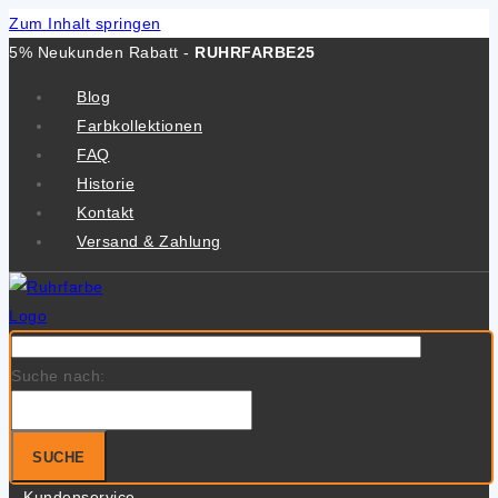
Zum Inhalt springen
5% Neukunden Rabatt -
RUHRFARBE25
Blog
Farbkollektionen
FAQ
Historie
Kontakt
Versand & Zahlung
Suche nach:
SUCHE
Kundenservice