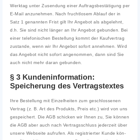
Werk­tag unter Zusen­dung einer Auf­trags­be­stä­ti­gung per
E‑Mail anzu­neh­men. Nach frucht­lo­sem Ablauf der in
Satz 1 genann­ten Frist gilt Ihr Ange­bot als abge­lehnt,
d.h. Sie sind nicht län­ger an Ihr Ange­bot gebun­den. Bei
einer tele­fo­ni­schen Bestel­lung kommt der Kauf­ver­trag
zustan­de, wenn wir Ihr Ange­bot sofort anneh­men. Wird
das Ange­bot nicht sofort ange­nom­men, dann sind Sie
auch nicht mehr dar­an gebun­den.
§ 3 Kundeninformation:
Speicherung des Vertragstextes
Ihre Bestel­lung mit Ein­zel­hei­ten zum geschlos­se­nen
Ver­trag (z. B. Art des Pro­dukts, Preis etc.) wird von uns
gespei­chert. Die AGB schi­cken wir Ihnen zu, Sie kön­nen
die AGB aber auch nach Ver­trags­schluss jeder­zeit über
unse­re Web­sei­te auf­ru­fen. Als regis­trier­ter Kun­de kön­