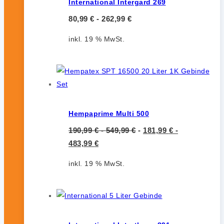
International Intergard 269
80,99
€
-
262,99
€
inkl. 19 % MwSt.
Hempaprime Multi 500
190,99
€
-
549,99
€
-
181,99
€
-
483,99
€
inkl. 19 % MwSt.