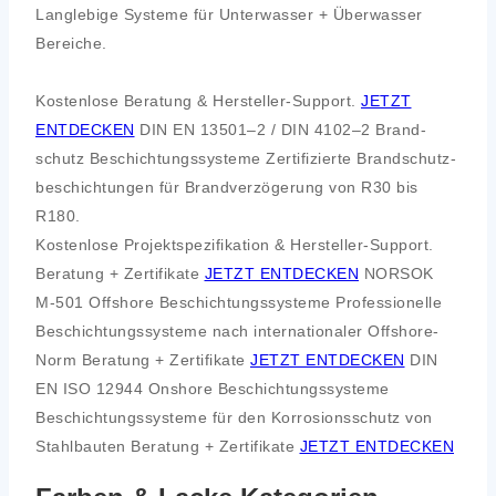
Lang­le­bi­ge Sys­te­me für Unter­was­ser + Über­was­ser
Berei­che.
Kos­ten­lo­se Bera­tung & Her­stel­ler-Sup­port.
JETZT
ENTDECKEN
DIN EN 13501–2 / DIN 4102–2
Brand­
schutz Beschich­tungs­sys­te­me
Zer­ti­fi­zier­te Brand­schutz­
be­schich­tun­gen für Brand­ver­zö­ge­rung von R30 bis
R180.
Kos­ten­lo­se Pro­jekt­spe­zi­fi­ka­ti­on & Her­stel­ler-Sup­port.
Bera­tung + Zer­ti­fi­ka­te
JETZT ENTDECKEN
NORSOK
M‑501
Off­shore Beschich­tungs­sys­te­me
Pro­fes­sio­nel­le
Beschich­tungs­sys­te­me nach inter­na­tio­na­ler Off­shore-
Norm
Bera­tung + Zer­ti­fi­ka­te
JETZT ENTDECKEN
DIN
EN ISO 12944
Onshore Beschich­tungs­sys­te­me
Beschich­tungs­sys­te­me für den Kor­ro­si­ons­schutz von
Stahl­bau­ten
Bera­tung + Zer­ti­fi­ka­te
JETZT ENTDECKEN