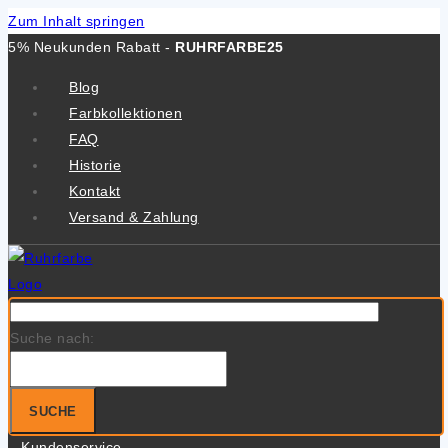
Zum Inhalt springen
5% Neukunden Rabatt -
RUHRFARBE25
Blog
Farbkollektionen
FAQ
Historie
Kontakt
Versand & Zahlung
Suche nach:
SUCHE
Kundenservice