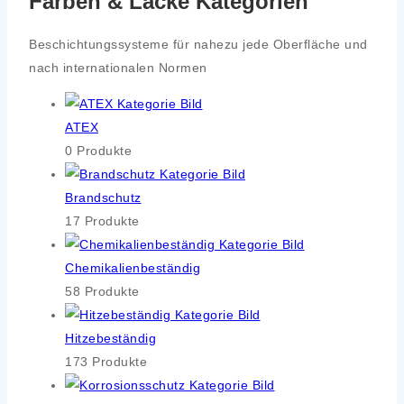
Farben & Lacke Kategorien
Beschich­tungs­sys­te­me für nahe­zu jede Ober­flä­che und
nach inter­na­tio­na­len Nor­men
ATEX
0 Pro­duk­te
Brand­schutz
17 Pro­duk­te
Che­mi­ka­li­en­be­stän­dig
58 Pro­duk­te
Hit­ze­be­stän­dig
173 Pro­duk­te