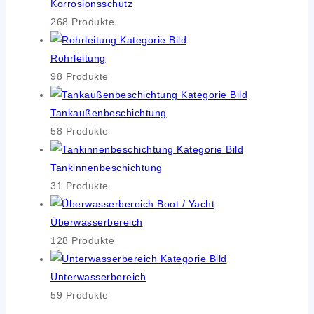
Kor­ro­si­ons­schutz
268 Pro­duk­te
Rohr­lei­tung
98 Pro­duk­te
Tank­au­ßen­be­schich­tung
58 Pro­duk­te
Tan­kin­nen­be­schich­tung
31 Pro­duk­te
Über­was­ser­be­reich
128 Pro­duk­te
Unter­was­ser­be­reich
59 Pro­duk­te