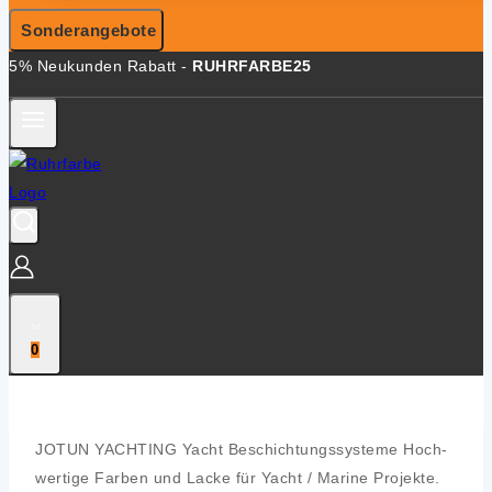
Sonderangebote
5% Neukunden Rabatt -
RUHRFARBE25
0
JOTUN YACHTING
Yacht Beschich­tungs­sys­te­me
Hoch­
wer­ti­ge Far­ben und Lacke für Yacht / Mari­ne Pro­jek­te.