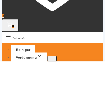
0
0
Zubehör
Reiniger
Verdünnung