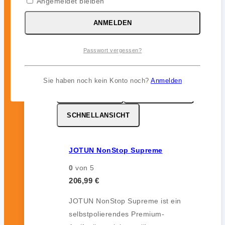
Angemeldet bleiben
12 Monate) im Unterwasserbereich.
ANMELDEN
inkl. 19 % MwSt.
Passwort vergessen?
Sie haben noch kein Konto noch?
Anmelden
MERKZETTEL
VERGLEICHEN
SCHNELLANSICHT
JOTUN NonStop Supreme
0
von 5
206,99
€
JOTUN NonStop Supreme ist ein
selbstpolierendes Premium-