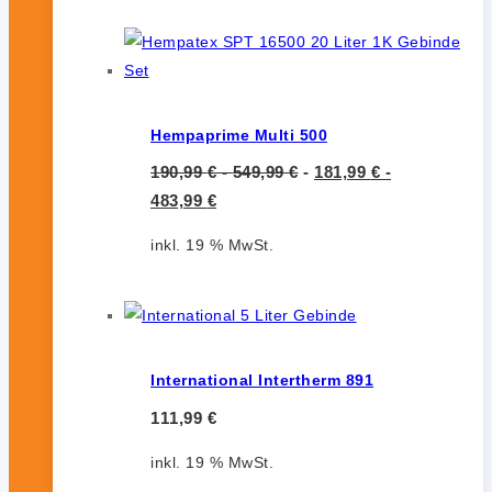
Hempaprime Multi 500
190,99
€
-
549,99
€
-
181,99
€
-
483,99
€
inkl. 19 % MwSt.
International Intertherm 891
111,99
€
inkl. 19 % MwSt.