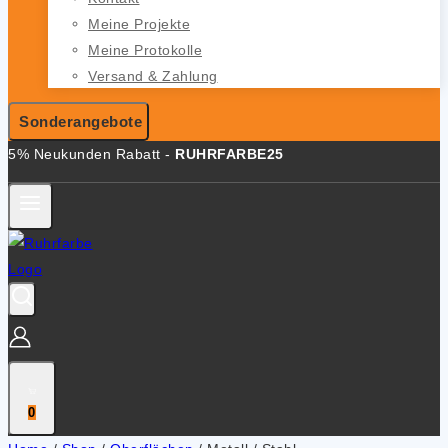
Meine Projekte
Meine Protokolle
Versand & Zahlung
Sonderangebote
5% Neukunden Rabatt -
RUHRFARBE25
0