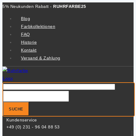
Zum
5% Neukunden Rabatt -
RUHRFARBE25
Inhalt
Blog
springen
Farbkollektionen
FAQ
Historie
Kontakt
Versand & Zahlung
Suche
nach:
SUCHE
Kundenservice
+49 (0) 231 - 96 04 88 53