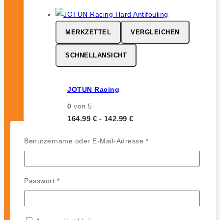
MERKZETTEL
VERGLEICHEN
SCHNELLANSICHT
JOTUN Racing
0
von 5
164,99
€
-
142,99
€
JOTUN Racing ist ein
Erforderlich
Benutzername oder E-Mail-Adresse
*
leistungsstarkes Hartantifouling für
Hochgeschwindigkeits- und
Regattasegler. Es bildet eine harte,
Erforderlich
Passwort
*
glatte und polierfähige Oberfläche
ohne Auskreiden und sorgt für
zuverlässigen Bewuchsschutz (bis zu