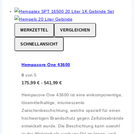
MERKZETTEL
VERGLEICHEN
SCHNELLANSICHT
Hempacore One 43600
0
von 5
175,99
€
-
541,99
€
Hempacore One 43600 ist eine einkomponentige,
lösemittelhaltige, intumeszente
Zwischenbeschichtung, welche speziell für einen
hochwertigen Brandschutz gegen Zellulosebrände
entwickelt wurde. Die Beschichtung kann sowohl
in der Wekstatt als auch vor Ort im Innen- und