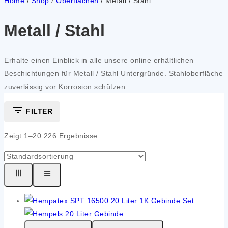
Home
/
Shop
/
Oberflächen
/
Metall / Stahl
Metall / Stahl
Erhal­te einen Ein­blick in alle unse­re online erhält­li­chen
Beschich­tun­gen für Metall / Stahl Unter­grün­de. Stahl­ober­flä­che
zuver­läs­sig vor Kor­ro­si­on schüt­zen.
FILTER
Zeigt 1–
20
226
Ergebnisse