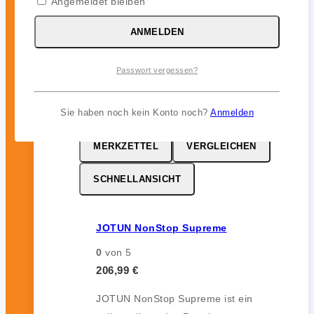
Angemeldet bleiben
zuverlässigen Bewuchsschutz (bis zu
12 Monate) im Unterwasserbereich.
ANMELDEN
inkl. 19 % MwSt.
Passwort vergessen?
Sie haben noch kein Konto noch?
Anmelden
MERKZETTEL
VERGLEICHEN
SCHNELLANSICHT
JOTUN NonStop Supreme
0
von 5
206,99
€
JOTUN NonStop Supreme ist ein