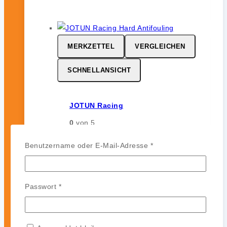
MERKZETTEL
VERGLEICHEN
SCHNELLANSICHT
JOTUN Racing
0
von 5
164,99
€
-
142,99
€
Erforderlich
Benutzername oder E-Mail-Adresse
*
JOTUN Racing ist ein
leistungsstarkes Hartantifouling für
Hochgeschwindigkeits- und
Erforderlich
Passwort
*
Regattasegler. Es bildet eine harte,
glatte und polierfähige Oberfläche
ohne Auskreiden und sorgt für