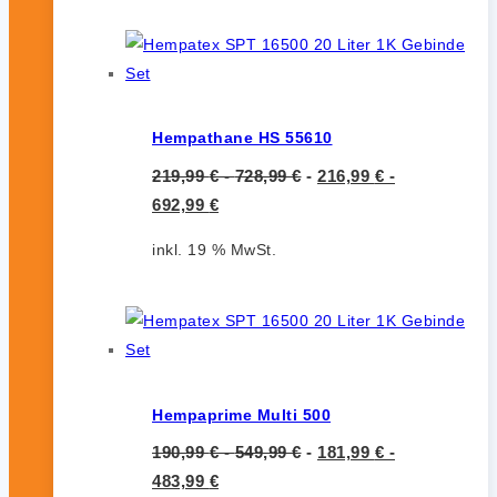
Hempathane HS 55610
219,99
€
-
728,99
€
-
216,99
€
-
692,99
€
inkl. 19 % MwSt.
Hempaprime Multi 500
190,99
€
-
549,99
€
-
181,99
€
-
483,99
€