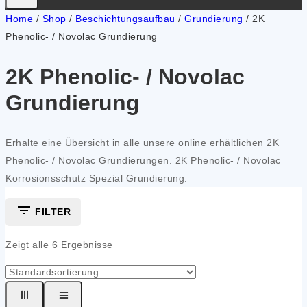
Home
/
Shop
/
Beschichtungsaufbau
/
Grundierung
/
2K
Phenolic- / Novolac Grundierung
2K Phenolic- / Novolac
Grundierung
Erhal­te eine Über­sicht in alle unse­re online erhält­li­chen 2K
Phe­n­o­lic- / Novo­lac Grun­die­run­gen. 2K Phe­n­o­lic- / Novo­lac
Kor­ro­si­ons­schutz Spe­zi­al Grun­die­rung.
FILTER
Zeigt alle
6
Ergebnisse