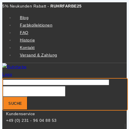
Zum
5% Neukunden Rabatt -
RUHRFARBE25
Inhalt
Blog
springen
Farbkollektionen
FAQ
Historie
Kontakt
Versand & Zahlung
Suche
nach:
SUCHE
Kundenservice
+49 (0) 231 - 96 04 88 53