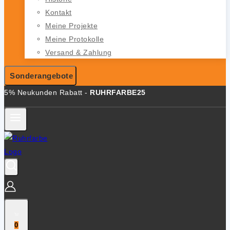
Kontakt
Meine Projekte
Meine Protokolle
Versand & Zahlung
Sonderangebote
5% Neukunden Rabatt -
RUHRFARBE25
0