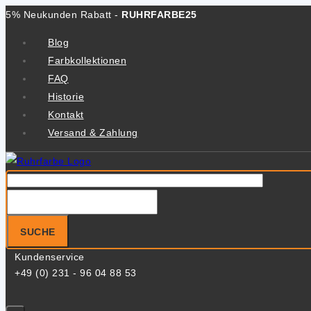
Zum
5% Neukunden Rabatt -
RUHRFARBE25
Inhalt
Blog
springen
Farbkollektionen
FAQ
Historie
Kontakt
Versand & Zahlung
Suche
nach:
SUCHE
Kundenservice
+49 (0) 231 - 96 04 88 53