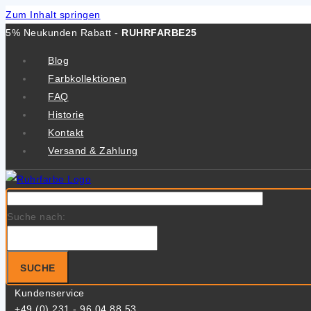
Zum Inhalt springen
5% Neukunden Rabatt -
RUHRFARBE25
Blog
Farbkollektionen
FAQ
Historie
Kontakt
Versand & Zahlung
Suche nach:
SUCHE
Kundenservice
+49 (0) 231 - 96 04 88 53