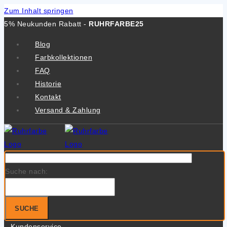
Zum Inhalt springen
5% Neukunden Rabatt -
RUHRFARBE25
Blog
Farbkollektionen
FAQ
Historie
Kontakt
Versand & Zahlung
Suche nach:
SUCHE
Kundenservice