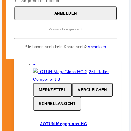
Angemeldet bleiben
JOTUN Aqualine Spray
ANMELDEN
0
von 5
46,99
€
Passwort vergessen?
inkl. 19 % MwSt.
Sie haben noch kein Konto noch?
Anmelden
MERKZETTEL
VERGLEICHEN
SCHNELLANSICHT
JOTUN Megagloss HG