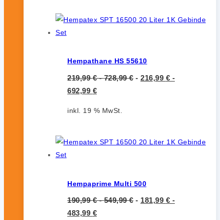
Hempathane HS 55610
219,99
€
-
728,99
€
-
216,99
€
-
692,99
€
inkl. 19 % MwSt.
Hempaprime Multi 500
190,99
€
-
549,99
€
-
181,99
€
-
483,99
€