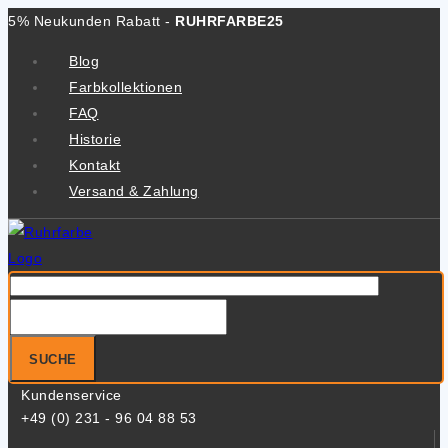
Zum
5% Neukunden Rabatt -
RUHRFARBE25
Inhalt
Blog
springen
Farbkollektionen
FAQ
Historie
Kontakt
Versand & Zahlung
Suche
nach:
SUCHE
Kundenservice
+49 (0) 231 - 96 04 88 53