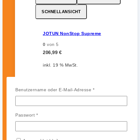
SCHNELLANSICHT
JOTUN NonStop Supreme
0
von 5
206,99
€
inkl. 19 % MwSt.
Erforderlich
Benutzername oder E-Mail-Adresse
*
MERKZETTEL
VERGLEICHEN
SCHNELLANSICHT
Erforderlich
Passwort
*
JOTUN Aqualine Spray