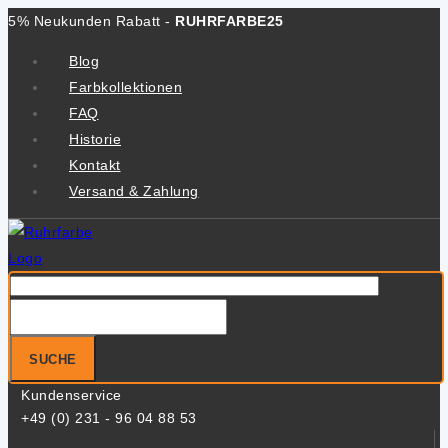
Zum
5% Neukunden Rabatt -
RUHRFARBE25
Inhalt
Blog
springen
Farbkollektionen
FAQ
Historie
Kontakt
Versand & Zahlung
Suche
nach:
SUCHE
Kundenservice
+49 (0) 231 - 96 04 88 53