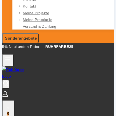
Kontakt
Meine Projekte
Meine Protokolle
Versand & Zahlung
Sonderangebote
5% Neukunden Rabatt -
RUHRFARBE25
0