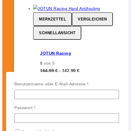
MERKZETTEL
VERGLEICHEN
SCHNELLANSICHT
JOTUN Racing
0
von 5
164,99
€
-
142,99
€
JOTUN Racing ist ein
Erforderlich
Benutzername oder E-Mail-Adresse
*
leistungsstarkes Hartantifouling für
Hochgeschwindigkeits- und
Regattasegler. Es bildet eine harte,
Erforderlich
Passwort
*
glatte und polierfähige Oberfläche
ohne Auskreiden und sorgt für
zuverlässigen Bewuchsschutz (bis zu