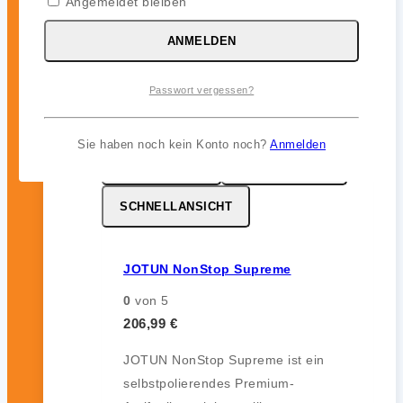
Angemeldet bleiben
12 Monate) im Unterwasserbereich.
ANMELDEN
inkl. 19 % MwSt.
Passwort vergessen?
Sie haben noch kein Konto noch?
Anmelden
MERKZETTEL
VERGLEICHEN
SCHNELLANSICHT
JOTUN NonStop Supreme
0
von 5
206,99
€
JOTUN NonStop Supreme ist ein
selbstpolierendes Premium-