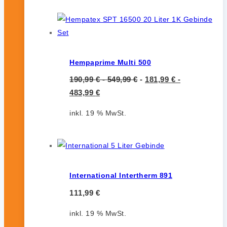
Hempaprime Multi 500
190,99
€
-
549,99
€
-
181,99
€
-
483,99
€
inkl. 19 % MwSt.
International Intertherm 891
111,99
€
inkl. 19 % MwSt.