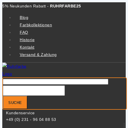
Zum
5% Neukunden Rabatt -
RUHRFARBE25
Inhalt
Blog
springen
Farbkollektionen
FAQ
Historie
Kontakt
Versand & Zahlung
Suche
nach:
SUCHE
Kundenservice
+49 (0) 231 - 96 04 88 53