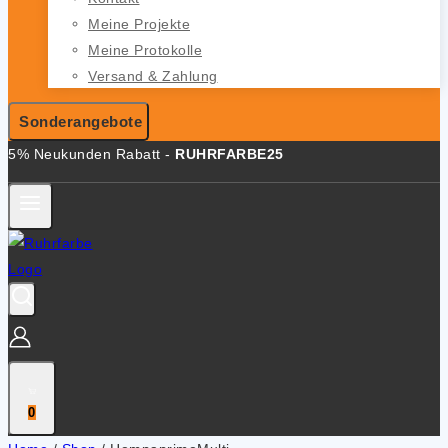
Meine Projekte
Meine Protokolle
Versand & Zahlung
Sonderangebote
5% Neukunden Rabatt -
RUHRFARBE25
0