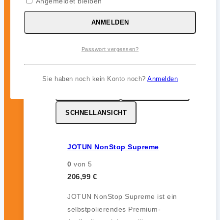
Angemeldet bleiben
12 Monate) im Unterwasserbereich.
ANMELDEN
inkl. 19 % MwSt.
Passwort vergessen?
Sie haben noch kein Konto noch?
Anmelden
MERKZETTEL
VERGLEICHEN
SCHNELLANSICHT
JOTUN NonStop Supreme
0
von 5
206,99
€
JOTUN NonStop Supreme ist ein
selbstpolierendes Premium-