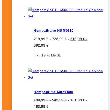
Hempathane HS 55610
219,99
€
-
728,99
€
-
216,99
€
-
692,99
€
inkl. 19 % MwSt.
Hempaprime Multi 500
190,99
€
-
549,99
€
-
181,99
€
-
483,99
€