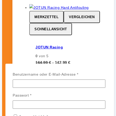
MERKZETTEL
VERGLEICHEN
SCHNELLANSICHT
JOTUN Racing
0
von 5
164,99
€
-
142,99
€
JOTUN Racing ist ein
Erforderlich
Benutzername oder E-Mail-Adresse
*
leistungsstarkes Hartantifouling für
Hochgeschwindigkeits- und
Regattasegler. Es bildet eine harte,
Erforderlich
Passwort
*
glatte und polierfähige Oberfläche
ohne Auskreiden und sorgt für
zuverlässigen Bewuchsschutz (bis zu