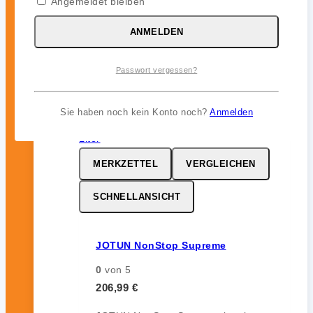
Angemeldet bleiben
ohne Auskreiden und sorgt für
zuverlässigen Bewuchsschutz (bis zu
ANMELDEN
12 Monate) im Unterwasserbereich.
Passwort vergessen?
inkl. 19 % MwSt.
Sie haben noch kein Konto noch?
Anmelden
MERKZETTEL
VERGLEICHEN
SCHNELLANSICHT
JOTUN NonStop Supreme
0
von 5
206,99
€