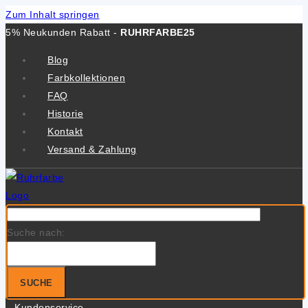
Zum Inhalt springen
5% Neukunden Rabatt -
RUHRFARBE25
Blog
Farbkollektionen
FAQ
Historie
Kontakt
Versand & Zahlung
Suche nach:
SUCHE
Kundenservice