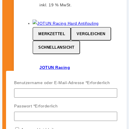
inkl. 19 % MwSt.
MERKZETTEL
VERGLEICHEN
SCHNELLANSICHT
JOTUN Racing
0
von 5
Benutzername oder E-Mail-Adresse
*
Erforderlich
164,99
€
-
142,99
€
JOTUN Racing ist ein
leistungsstarkes Hartantifouling für
Passwort
*
Erforderlich
Hochgeschwindigkeits- und
Regattasegler. Es bildet eine harte,
glatte und polierfähige Oberfläche