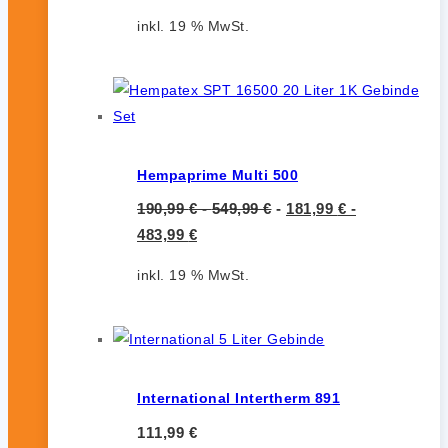
inkl. 19 % MwSt.
Hempaprime Multi 500
190,99
€
-
549,99
€
-
181,99
€
-
483,99
€
inkl. 19 % MwSt.
International Intertherm 891
111,99
€