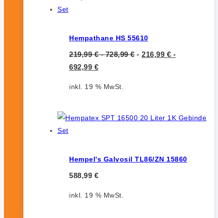
Hempathane HS 55610
219,99
€
-
728,99
€
-
216,99
€
-
692,99
€
inkl. 19 % MwSt.
Hempel's Galvosil TL86/ZN 15860
588,99
€
inkl. 19 % MwSt.