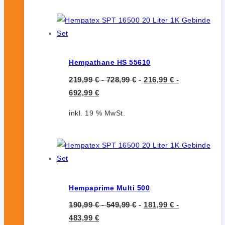
Hempathane HS 55610
219,99
€
-
728,99
€
-
216,99
€
-
692,99
€
inkl. 19 % MwSt.
Hempaprime Multi 500
190,99
€
-
549,99
€
-
181,99
€
-
483,99
€