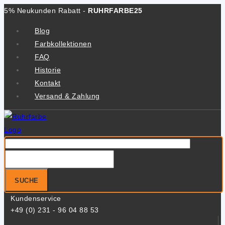
Zum
5% Neukunden Rabatt -
RUHRFARBE25
Inhalt
Blog
springen
Farbkollektionen
FAQ
Historie
Kontakt
Versand & Zahlung
Suche
nach:
SUCHE
Kundenservice
+49 (0) 231 - 96 04 88 53