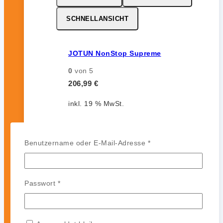
SCHNELLANSICHT
JOTUN NonStop Supreme
0
von 5
206,99
€
inkl. 19 % MwSt.
Erforderlich
Benutzername oder E-Mail-Adresse
*
MERKZETTEL
VERGLEICHEN
SCHNELLANSICHT
Erforderlich
Passwort
*
JOTUN Aqualine Spray