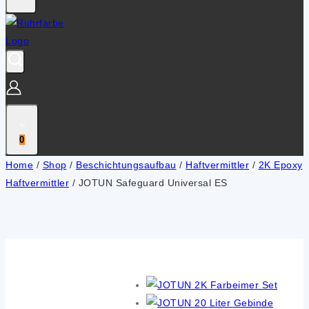
0
Home
/
Shop
/
Beschichtungsaufbau
/
Haftvermittler
/
2K Epoxy
Haftvermittler
/
JOTUN Safeguard Universal ES