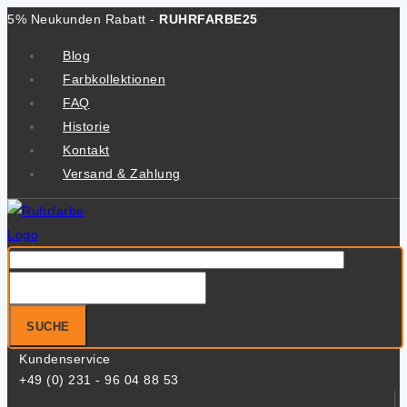
Zum
5% Neukunden Rabatt -
RUHRFARBE25
Inhalt
Blog
springen
Farbkollektionen
FAQ
Historie
Kontakt
Versand & Zahlung
Suche
nach:
SUCHE
Kundenservice
+49 (0) 231 - 96 04 88 53