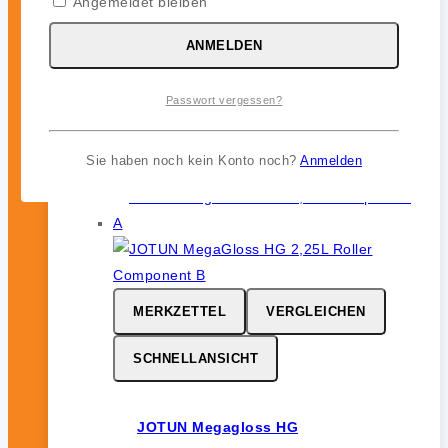
Angemeldet bleiben
JOTUN Aqualine Spray
ANMELDEN
0
von 5
46,99
€
Passwort vergessen?
inkl. 19 % MwSt.
Sie haben noch kein Konto noch?
Anmelden
MERKZETTEL
VERGLEICHEN
SCHNELLANSICHT
JOTUN Megagloss HG