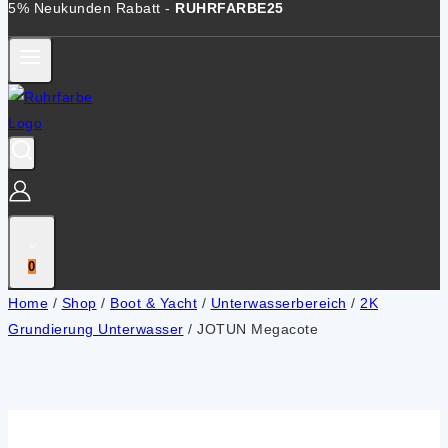
5% Neukunden Rabatt -
RUHRFARBE25
0
Home
/
Shop
/
Boot & Yacht
/
Unterwasserbereich
/
2K
Grundierung Unterwasser
/
JOTUN Megacote