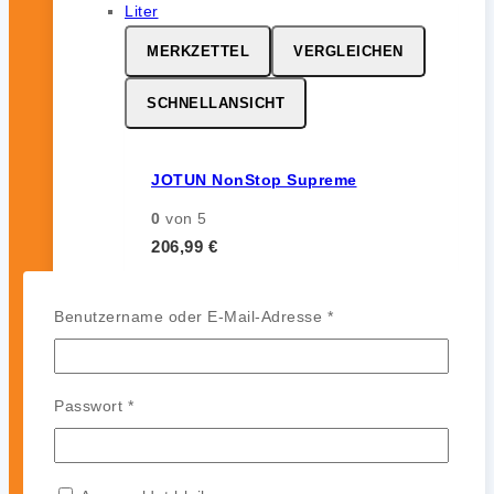
MERKZETTEL
VERGLEICHEN
SCHNELLANSICHT
JOTUN NonStop Supreme
0
von 5
206,99
€
inkl. 19 % MwSt.
Erforderlich
Benutzername oder E-Mail-Adresse
*
MERKZETTEL
VERGLEICHEN
Erforderlich
Passwort
*
SCHNELLANSICHT