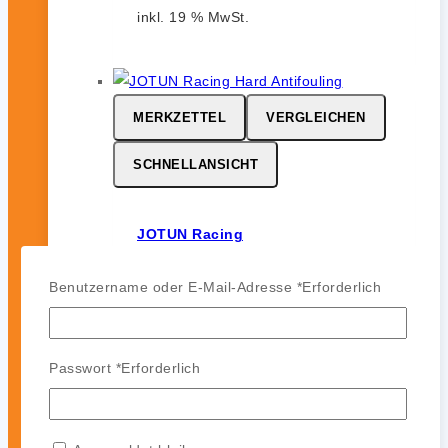
inkl. 19 % MwSt.
MERKZETTEL
VERGLEICHEN
SCHNELLANSICHT
JOTUN Racing
0
von 5
Benutzername oder E-Mail-Adresse
*
Erforderlich
164,99
€
-
142,99
€
JOTUN Racing ist ein
leistungsstarkes Hartantifouling für
Passwort
*
Erforderlich
Hochgeschwindigkeits- und
Regattasegler. Es bildet eine harte,
glatte und polierfähige Oberfläche