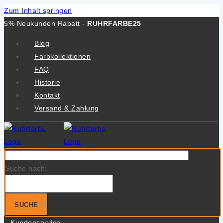
Zum Inhalt springen
5% Neukunden Rabatt -
RUHRFARBE25
Blog
Farbkollektionen
FAQ
Historie
Kontakt
Versand & Zahlung
Suche nach:
SUCHE
Kundenservice