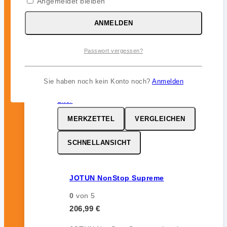
Angemeldet bleiben
ohne Auskreiden und sorgt für
zuverlässigen Bewuchsschutz (bis zu
ANMELDEN
12 Monate) im Unterwasserbereich.
Passwort vergessen?
inkl. 19 % MwSt.
Sie haben noch kein Konto noch?
Anmelden
MERKZETTEL
VERGLEICHEN
SCHNELLANSICHT
JOTUN NonStop Supreme
0
von 5
206,99
€