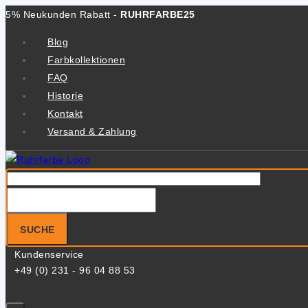
Zum
5% Neukunden Rabatt -
RUHRFARBE25
Inhalt
Blog
springen
Farbkollektionen
FAQ
Historie
Kontakt
Versand & Zahlung
Suche
nach:
SUCHE
Kundenservice
+49 (0) 231 - 96 04 88 53