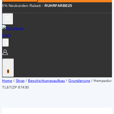
5% Neukunden Rabatt -
RUHRFARBE25
0
Home
/
Shop
/
Beschichtungsaufbau
/
Grundierung
/
Hempadur
TL87/ZP 87430