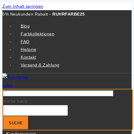
Zum Inhalt springen
5% Neukunden Rabatt -
RUHRFARBE25
Blog
Farbkollektionen
FAQ
Historie
Kontakt
Versand & Zahlung
Suche nach:
SUCHE
Kundenservice