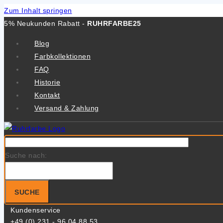
Zum Inhalt springen
5% Neukunden Rabatt -
RUHRFARBE25
Blog
Farbkollektionen
FAQ
Historie
Kontakt
Versand & Zahlung
Suche nach:
SUCHE
Kundenservice
+49 (0) 231 - 96 04 88 53