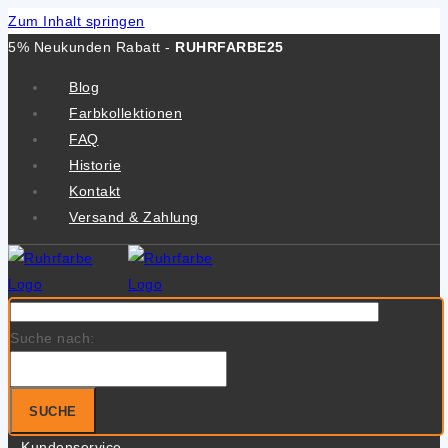
Zum Inhalt springen
5% Neukunden Rabatt -
RUHRFARBE25
Blog
Farbkollektionen
FAQ
Historie
Kontakt
Versand & Zahlung
Suche nach:
SUCHE
Kundenservice