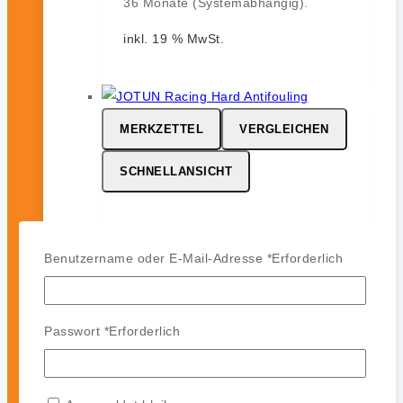
36 Monate (Systemabhängig).
inkl. 19 % MwSt.
MERKZETTEL
VERGLEICHEN
SCHNELLANSICHT
JOTUN Racing
Benutzername oder E-Mail-Adresse
*
Erforderlich
0
von 5
164,99
€
-
142,99
€
JOTUN Racing ist ein
Passwort
*
Erforderlich
leistungsstarkes Hartantifouling für
Hochgeschwindigkeits- und
Regattasegler. Es bildet eine harte,