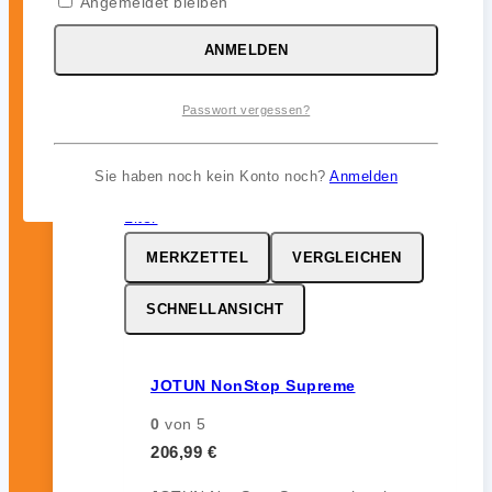
Angemeldet bleiben
ohne Auskreiden und sorgt für
zuverlässigen Bewuchsschutz (bis zu
ANMELDEN
12 Monate) im Unterwasserbereich.
Passwort vergessen?
inkl. 19 % MwSt.
Sie haben noch kein Konto noch?
Anmelden
MERKZETTEL
VERGLEICHEN
SCHNELLANSICHT
JOTUN NonStop Supreme
0
von 5
206,99
€