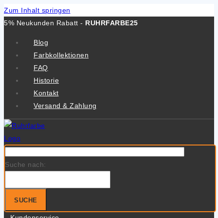
Zum Inhalt springen
5% Neukunden Rabatt -
RUHRFARBE25
Blog
Farbkollektionen
FAQ
Historie
Kontakt
Versand & Zahlung
Suche nach:
SUCHE
Kundenservice