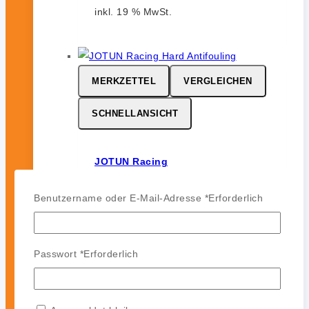
inkl. 19 % MwSt.
MERKZETTEL
VERGLEICHEN
SCHNELLANSICHT
JOTUN Racing
0
von 5
Benutzername oder E-Mail-Adresse
*
Erforderlich
164,99
€
-
142,99
€
JOTUN Racing ist ein
leistungsstarkes Hartantifouling für
Passwort
*
Erforderlich
Hochgeschwindigkeits- und
Regattasegler. Es bildet eine harte,
glatte und polierfähige Oberfläche