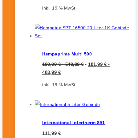
inkl. 19 % MwSt.
Hempaprime Multi 500
190,99
€
-
549,99
€
-
181,99
€
-
483,99
€
inkl. 19 % MwSt.
International Intertherm 891
111,99
€