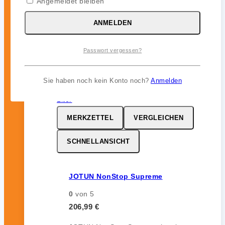
Angemeldet bleiben
ohne Auskreiden und sorgt für
zuverlässigen Bewuchsschutz (bis zu
ANMELDEN
12 Monate) im Unterwasserbereich.
Passwort vergessen?
inkl. 19 % MwSt.
Sie haben noch kein Konto noch?
Anmelden
MERKZETTEL
VERGLEICHEN
SCHNELLANSICHT
JOTUN NonStop Supreme
0
von 5
206,99
€