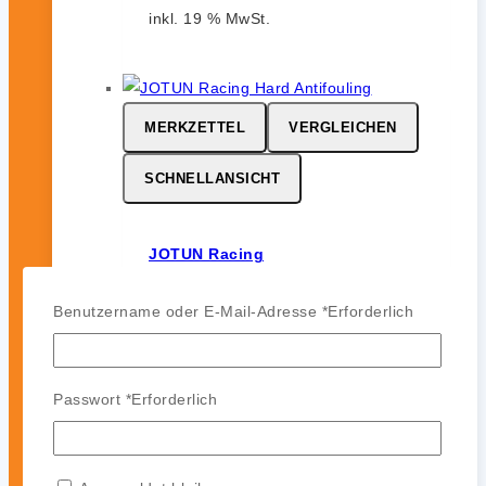
inkl. 19 % MwSt.
MERKZETTEL
VERGLEICHEN
SCHNELLANSICHT
JOTUN Racing
0
von 5
Benutzername oder E-Mail-Adresse
*
Erforderlich
164,99
€
-
142,99
€
JOTUN Racing ist ein
leistungsstarkes Hartantifouling für
Passwort
*
Erforderlich
Hochgeschwindigkeits- und
Regattasegler. Es bildet eine harte,
glatte und polierfähige Oberfläche