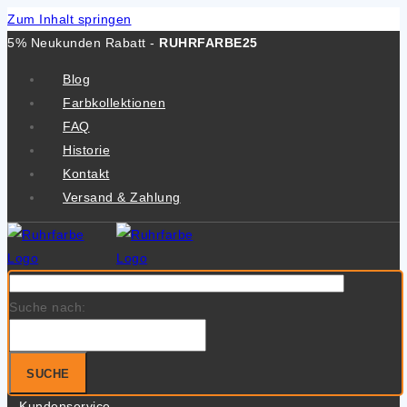
Zum Inhalt springen
5% Neukunden Rabatt -
RUHRFARBE25
Blog
Farbkollektionen
FAQ
Historie
Kontakt
Versand & Zahlung
Suche nach:
SUCHE
Kundenservice