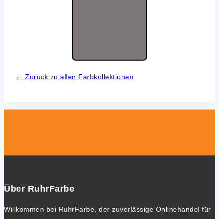
← Zurück zu allen Farb­kol­lek­tio­nen
Über RuhrFarbe
Willkommen bei RuhrFarbe, der zuverlässige Onlinehandel für