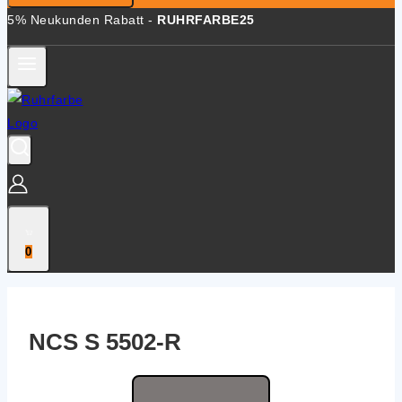
5% Neukunden Rabatt -
RUHRFARBE25
0
NCS S 5502‑R