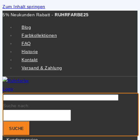
Zum Inhalt springen
5% Neukunden Rabatt -
RUHRFARBE25
Blog
Farbkollektionen
FAQ
Historie
Kontakt
Versand & Zahlung
Suche nach:
SUCHE
Kundenservice