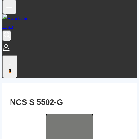
0
NCS S 5502‑G