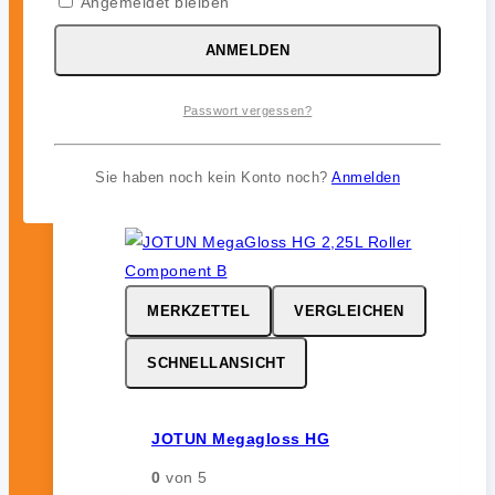
Angemeldet bleiben
JOTUN Aqualine Spray
0
von 5
ANMELDEN
46,99
€
Passwort vergessen?
inkl. 19 % MwSt.
Sie haben noch kein Konto noch?
Anmelden
MERKZETTEL
VERGLEICHEN
SCHNELLANSICHT
JOTUN Megagloss HG
0
von 5