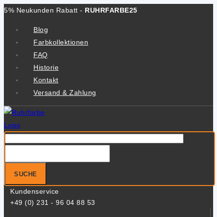
Zum
5% Neukunden Rabatt -
RUHRFARBE25
Inhalt
Blog
springen
Farbkollektionen
FAQ
Historie
Kontakt
Versand & Zahlung
Suche
nach:
SUCHE
Kundenservice
+49 (0) 231 - 96 04 88 53