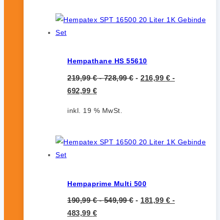
Hempathane HS 55610
219,99
€
-
728,99
€
-
216,99
€
-
692,99
€
inkl. 19 % MwSt.
Hempaprime Multi 500
190,99
€
-
549,99
€
-
181,99
€
-
483,99
€