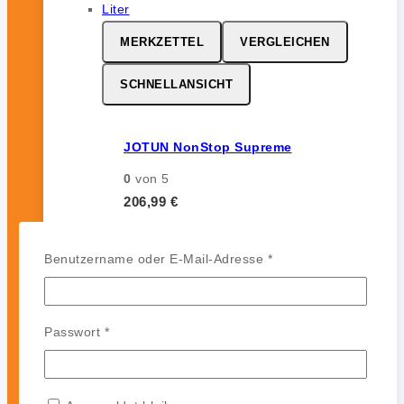
MERKZETTEL
VERGLEICHEN
SCHNELLANSICHT
JOTUN NonStop Supreme
0
von 5
206,99
€
inkl. 19 % MwSt.
Erforderlich
Benutzername oder E-Mail-Adresse
*
MERKZETTEL
VERGLEICHEN
Erforderlich
Passwort
*
SCHNELLANSICHT