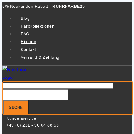
Zum
5% Neukunden Rabatt -
RUHRFARBE25
Inhalt
Blog
springen
Farbkollektionen
FAQ
Historie
Kontakt
Versand & Zahlung
Suche
nach:
SUCHE
Kundenservice
+49 (0) 231 - 96 04 88 53