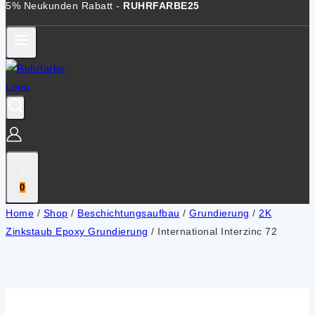
5% Neukunden Rabatt -
RUHRFARBE25
0
Home
/
Shop
/
Beschichtungsaufbau
/
Grundierung
/
2K
Zinkstaub Epoxy Grundierung
/
International Interzinc 72