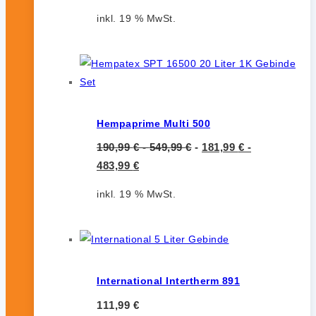
inkl. 19 % MwSt.
Hempaprime Multi 500
190,99
€
-
549,99
€
-
181,99
€
-
483,99
€
inkl. 19 % MwSt.
International Intertherm 891
111,99
€