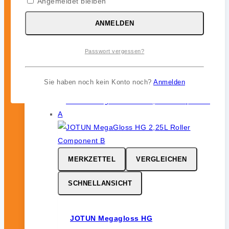
Angemeldet bleiben
JOTUN Aqualine Spray
ANMELDEN
0
von 5
46,99
€
Passwort vergessen?
inkl. 19 % MwSt.
Sie haben noch kein Konto noch?
Anmelden
MERKZETTEL
VERGLEICHEN
SCHNELLANSICHT
JOTUN Megagloss HG