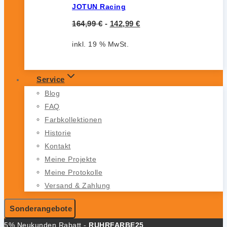
JOTUN Racing
164,99
€
-
142,99
€
inkl. 19 % MwSt.
Service
Blog
FAQ
Farbkollektionen
Historie
Kontakt
Meine Projekte
Meine Protokolle
Versand & Zahlung
Sonderangebote
5% Neukunden Rabatt -
RUHRFARBE25