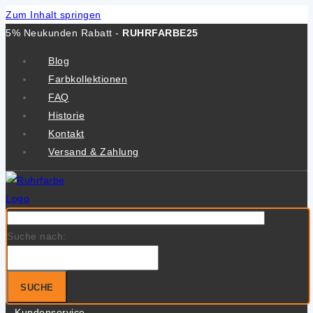
Zum Inhalt springen
5% Neukunden Rabatt -
RUHRFARBE25
Blog
Farbkollektionen
FAQ
Historie
Kontakt
Versand & Zahlung
Suche nach:
SUCHE
Kundenservice