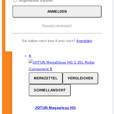
Angemeldet bleiben
JOTUN Aqualine Spray
ANMELDEN
0
von 5
46,99
€
Passwort vergessen?
inkl. 19 % MwSt.
Sie haben noch kein Konto noch?
Anmelden
MERKZETTEL
VERGLEICHEN
SCHNELLANSICHT
JOTUN Megagloss HG