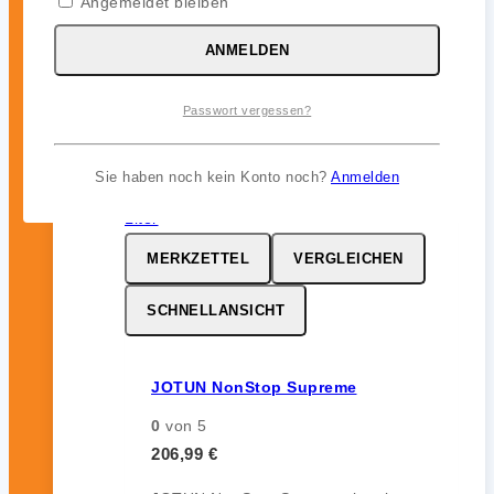
Angemeldet bleiben
ohne Auskreiden und sorgt für
zuverlässigen Bewuchsschutz (bis zu
ANMELDEN
12 Monate) im Unterwasserbereich.
Passwort vergessen?
inkl. 19 % MwSt.
Sie haben noch kein Konto noch?
Anmelden
MERKZETTEL
VERGLEICHEN
SCHNELLANSICHT
JOTUN NonStop Supreme
0
von 5
206,99
€