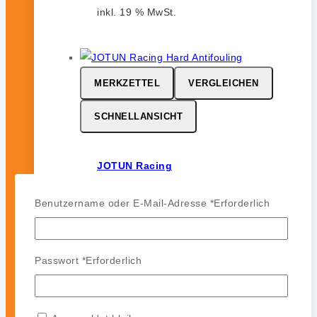
inkl. 19 % MwSt.
MERKZETTEL
VERGLEICHEN
SCHNELLANSICHT
JOTUN Racing
0
von 5
Benutzername oder E-Mail-Adresse
*
Erforderlich
164,99
€
-
142,99
€
JOTUN Racing ist ein
leistungsstarkes Hartantifouling für
Passwort
*
Erforderlich
Hochgeschwindigkeits- und
Regattasegler. Es bildet eine harte,
glatte und polierfähige Oberfläche