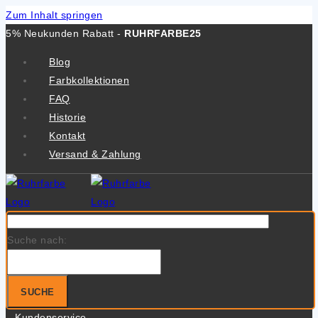
Zum Inhalt springen
5% Neukunden Rabatt -
RUHRFARBE25
Blog
Farbkollektionen
FAQ
Historie
Kontakt
Versand & Zahlung
Suche nach:
SUCHE
Kundenservice