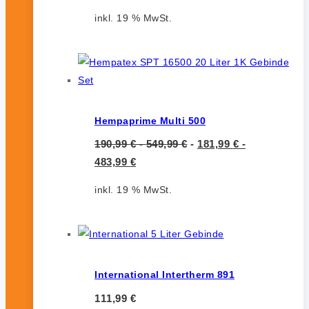
inkl. 19 % MwSt.
Hempaprime Multi 500
190,99
€
-
549,99
€
-
181,99
€
-
483,99
€
inkl. 19 % MwSt.
International Intertherm 891
111,99
€