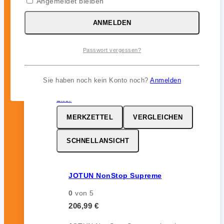
Angemeldet bleiben
ohne Auskreiden und sorgt für
zuverlässigen Bewuchsschutz (bis zu
ANMELDEN
12 Monate) im Unterwasserbereich.
Passwort vergessen?
inkl. 19 % MwSt.
Sie haben noch kein Konto noch?
Anmelden
MERKZETTEL
VERGLEICHEN
SCHNELLANSICHT
JOTUN NonStop Supreme
0
von 5
206,99
€