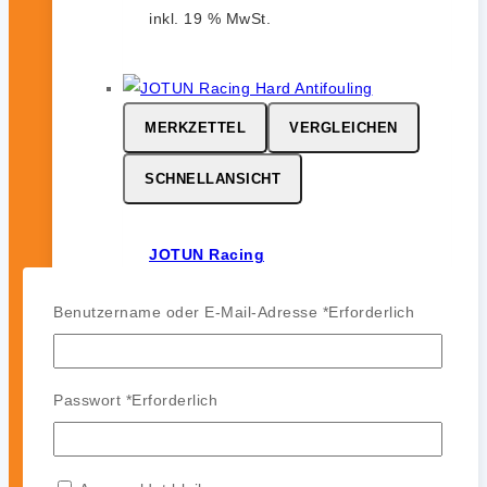
inkl. 19 % MwSt.
MERKZETTEL
VERGLEICHEN
SCHNELLANSICHT
JOTUN Racing
0
von 5
Benutzername oder E-Mail-Adresse
*
Erforderlich
164,99
€
-
142,99
€
JOTUN Racing ist ein
leistungsstarkes Hartantifouling für
Passwort
*
Erforderlich
Hochgeschwindigkeits- und
Regattasegler. Es bildet eine harte,
glatte und polierfähige Oberfläche