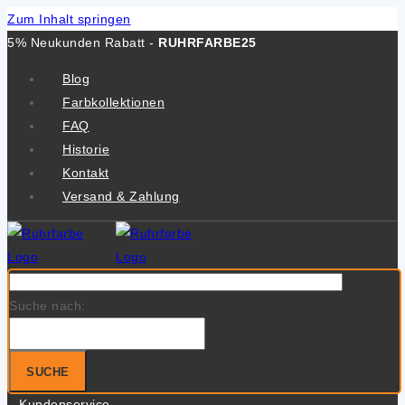
Zum Inhalt springen
5% Neukunden Rabatt -
RUHRFARBE25
Blog
Farbkollektionen
FAQ
Historie
Kontakt
Versand & Zahlung
Suche nach:
SUCHE
Kundenservice