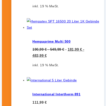
inkl. 19 % MwSt.
Hempaprime Multi 500
190,99
€
-
549,99
€
-
181,99
€
-
483,99
€
inkl. 19 % MwSt.
International Intertherm 891
111,99
€