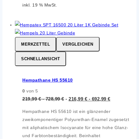
inkl. 19 % MwSt.
MERKZETTEL
VERGLEICHEN
SCHNELLANSICHT
Hempathane HS 55610
0
von 5
219,99
€
-
728,99
€
-
216,99
€
-
692,99
€
Hempathane HS 55610 ist ein glänzender
zweikomponentiger Polyurethan-Enamel zugesetzt
mit aliphatischem Isocyanate für eine hohe Glanz-
und Farbtonbeständigkeit. Beinhaltet