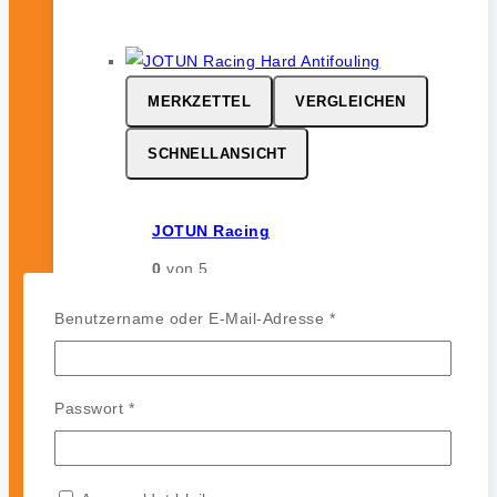
MERKZETTEL
VERGLEICHEN
SCHNELLANSICHT
JOTUN Racing
0
von 5
164,99
€
-
142,99
€
Erforderlich
Benutzername oder E-Mail-Adresse
*
JOTUN Racing ist ein
leistungsstarkes Hartantifouling für
Hochgeschwindigkeits- und
Erforderlich
Passwort
*
Regattasegler. Es bildet eine harte,
glatte und polierfähige Oberfläche
ohne Auskreiden und sorgt für