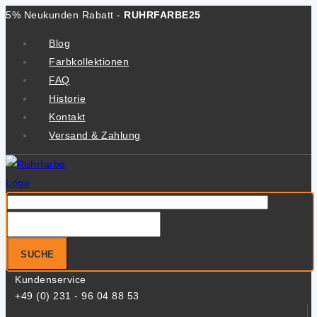
Zum
5% Neukunden Rabatt -
RUHRFARBE25
Inhalt
Blog
springen
Farbkollektionen
FAQ
Historie
Kontakt
Versand & Zahlung
Suche
nach:
SUCHE
Kundenservice
+49 (0) 231 - 96 04 88 53