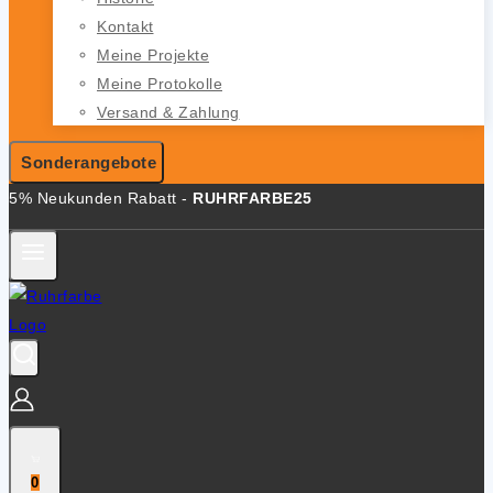
Kontakt
Meine Projekte
Meine Protokolle
Versand & Zahlung
Sonderangebote
5% Neukunden Rabatt -
RUHRFARBE25
0