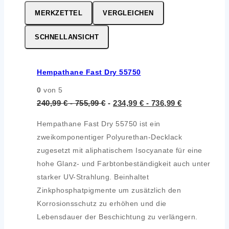
MERKZETTEL
VERGLEICHEN
SCHNELLANSICHT
Hempathane Fast Dry 55750
0
von 5
240,99
€
-
755,99
€
-
234,99
€
-
736,99
€
Hempathane Fast Dry 55750 ist ein
zweikomponentiger Polyurethan-Decklack
zugesetzt mit aliphatischem Isocyanate für eine
hohe Glanz- und Farbtonbeständigkeit auch unter
starker UV-Strahlung. Beinhaltet
Zinkphosphatpigmente um zusätzlich den
Korrosionsschutz zu erhöhen und die
Lebensdauer der Beschichtung zu verlängern.