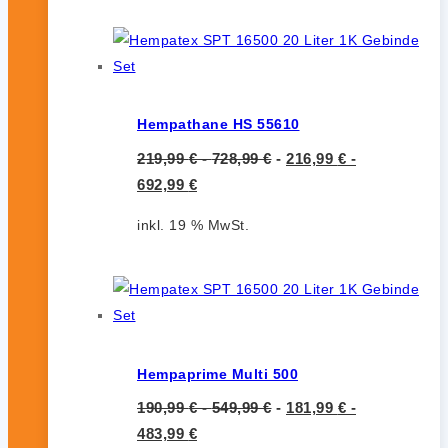
Hempathane HS 55610
219,99
€
-
728,99
€
-
216,99
€
-
692,99
€
inkl. 19 % MwSt.
Hempaprime Multi 500
190,99
€
-
549,99
€
-
181,99
€
-
483,99
€