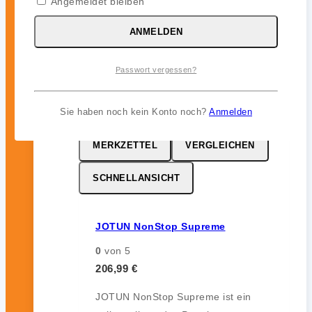
Angemeldet bleiben
zuverlässigen Bewuchsschutz (bis zu
12 Monate) im Unterwasserbereich.
ANMELDEN
inkl. 19 % MwSt.
Passwort vergessen?
Sie haben noch kein Konto noch?
Anmelden
MERKZETTEL
VERGLEICHEN
SCHNELLANSICHT
JOTUN NonStop Supreme
0
von 5
206,99
€
JOTUN NonStop Supreme ist ein