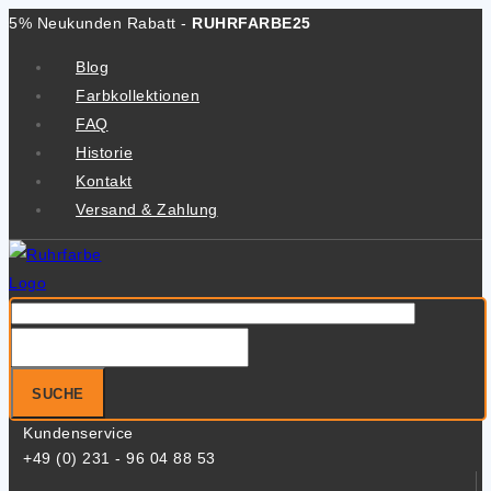
Zum
5% Neukunden Rabatt -
RUHRFARBE25
Inhalt
Blog
springen
Farbkollektionen
FAQ
Historie
Kontakt
Versand & Zahlung
Suche
nach:
SUCHE
Kundenservice
+49 (0) 231 - 96 04 88 53