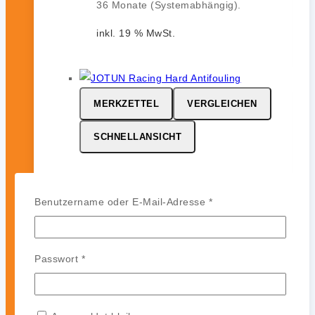
36 Monate (Systemabhängig).
inkl. 19 % MwSt.
MERKZETTEL
VERGLEICHEN
SCHNELLANSICHT
JOTUN Racing
Erforderlich
Benutzername oder E-Mail-Adresse
*
0
von 5
164,99
€
-
142,99
€
JOTUN Racing ist ein
Erforderlich
Passwort
*
leistungsstarkes Hartantifouling für
Hochgeschwindigkeits- und
Regattasegler. Es bildet eine harte,