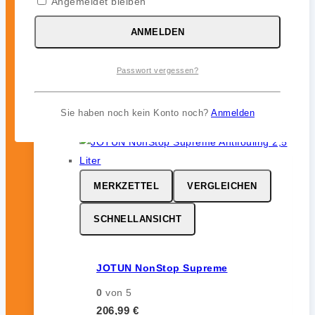
Angemeldet bleiben
glatte und polierfähige Oberfläche
ANMELDEN
ohne Auskreiden und sorgt für
zuverlässigen Bewuchsschutz (bis zu
12 Monate) im Unterwasserbereich.
Passwort vergessen?
inkl. 19 % MwSt.
Sie haben noch kein Konto noch?
Anmelden
MERKZETTEL
VERGLEICHEN
SCHNELLANSICHT
JOTUN NonStop Supreme
0
von 5
206,99
€