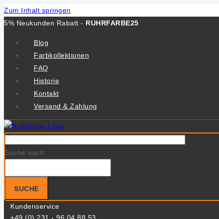
Zum Inhalt springen
5% Neukunden Rabatt -
RUHRFARBE25
Blog
Farbkollektionen
FAQ
Historie
Kontakt
Versand & Zahlung
Suche nach:
SUCHE
Kundenservice
+49 (0) 231 - 96 04 88 53