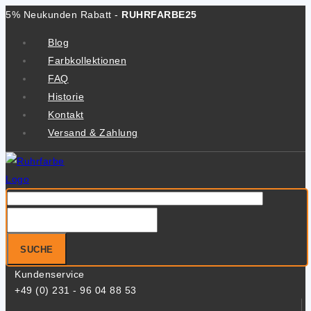
Zum
5% Neukunden Rabatt -
RUHRFARBE25
Inhalt
Blog
springen
Farbkollektionen
FAQ
Historie
Kontakt
Versand & Zahlung
Suche
nach:
SUCHE
Kundenservice
+49 (0) 231 - 96 04 88 53