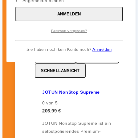
Angemeldet bleiben
12 Monate) im Unterwasserbereich.
ANMELDEN
inkl. 19 % MwSt.
Passwort vergessen?
Sie haben noch kein Konto noch?
Anmelden
MERKZETTEL
VERGLEICHEN
SCHNELLANSICHT
JOTUN NonStop Supreme
0
von 5
206,99
€
JOTUN NonStop Supreme ist ein
selbstpolierendes Premium-