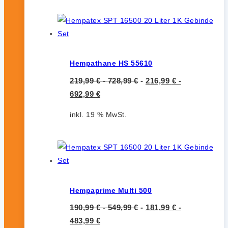
Hempathane HS 55610
219,99
€
-
728,99
€
-
216,99
€
-
692,99
€
inkl. 19 % MwSt.
Hempaprime Multi 500
190,99
€
-
549,99
€
-
181,99
€
-
483,99
€