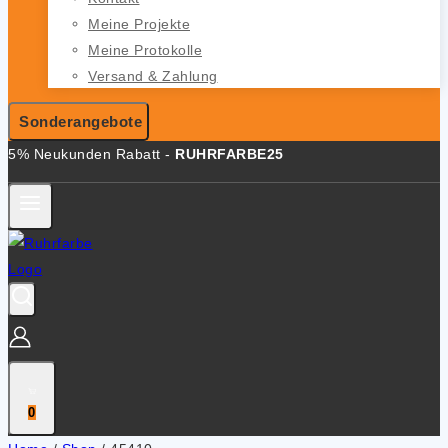
Meine Projekte
Meine Protokolle
Versand & Zahlung
Sonderangebote
5% Neukunden Rabatt -
RUHRFARBE25
0