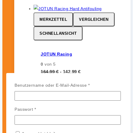
MERKZETTEL
VERGLEICHEN
SCHNELLANSICHT
JOTUN Racing
0
von 5
164,99
€
-
142,99
€
JOTUN Racing ist ein
Erforderlich
Benutzername oder E-Mail-Adresse
*
leistungsstarkes Hartantifouling für
Hochgeschwindigkeits- und
Regattasegler. Es bildet eine harte,
Erforderlich
Passwort
*
glatte und polierfähige Oberfläche
ohne Auskreiden und sorgt für
zuverlässigen Bewuchsschutz (bis zu