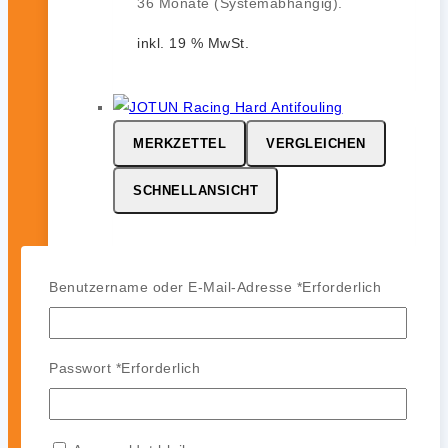
36 Monate (Systemabhängig).
inkl. 19 % MwSt.
MERKZETTEL
VERGLEICHEN
SCHNELLANSICHT
JOTUN Racing
Benutzername oder E-Mail-Adresse
*
Erforderlich
0
von 5
164,99
€
-
142,99
€
JOTUN Racing ist ein
Passwort
*
Erforderlich
leistungsstarkes Hartantifouling für
Hochgeschwindigkeits- und
Regattasegler. Es bildet eine harte,