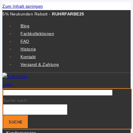
Zum Inhalt springen
5% Neukunden Rabatt -
RUHRFARBE25
Blog
Farbkollektionen
FAQ
Historie
Kontakt
Versand & Zahlung
Suche nach:
SUCHE
Kundenservice