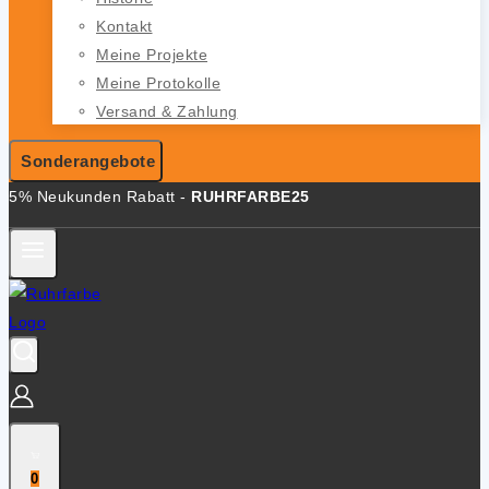
Kontakt
Meine Projekte
Meine Protokolle
Versand & Zahlung
Sonderangebote
5% Neukunden Rabatt -
RUHRFARBE25
0