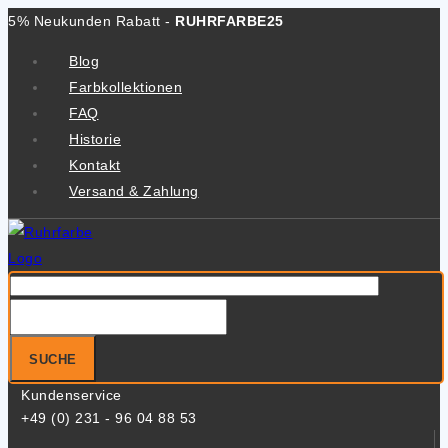
Zum
5% Neukunden Rabatt -
RUHRFARBE25
Inhalt
Blog
springen
Farbkollektionen
FAQ
Historie
Kontakt
Versand & Zahlung
Suche
nach:
SUCHE
Kundenservice
+49 (0) 231 - 96 04 88 53