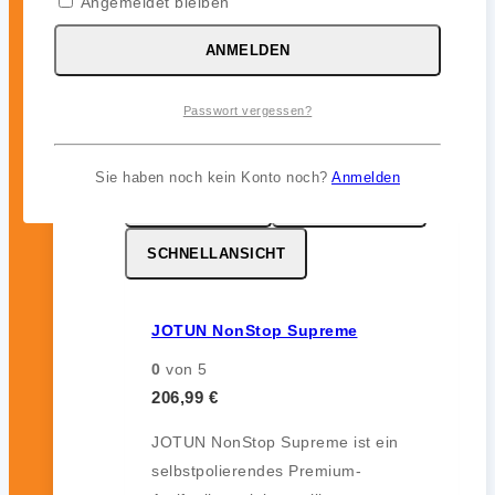
Angemeldet bleiben
12 Monate) im Unterwasserbereich.
ANMELDEN
inkl. 19 % MwSt.
Passwort vergessen?
Sie haben noch kein Konto noch?
Anmelden
MERKZETTEL
VERGLEICHEN
SCHNELLANSICHT
JOTUN NonStop Supreme
0
von 5
206,99
€
JOTUN NonStop Supreme ist ein
selbstpolierendes Premium-