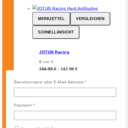
MERKZETTEL
VERGLEICHEN
SCHNELLANSICHT
JOTUN Racing
0
von 5
164,99
€
-
142,99
€
JOTUN Racing ist ein
Erforderlich
Benutzername oder E-Mail-Adresse
*
leistungsstarkes Hartantifouling für
Hochgeschwindigkeits- und
Regattasegler. Es bildet eine harte,
Erforderlich
Passwort
*
glatte und polierfähige Oberfläche
ohne Auskreiden und sorgt für
zuverlässigen Bewuchsschutz (bis zu