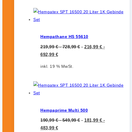
Hempathane HS 55610
219,99
€
-
728,99
€
-
216,99
€
-
692,99
€
inkl. 19 % MwSt.
Hempaprime Multi 500
190,99
€
-
549,99
€
-
181,99
€
-
483,99
€