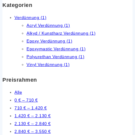
Kategorien
Verdünnung
(1)
Acryl Verdünnung
(1)
Alkyd / Kunstharz Verdünnung
(1)
Epoxy Verdünnung
(1)
Epoxymastic Verdünnung
(1)
Polyurethan Verdünnung
(1)
Vinyl Verdünnung
(1)
Preisrahmen
Alle
0
€
–
710
€
710
€
–
1.420
€
1.420
€
–
2.130
€
2.130
€
–
2.840
€
2.840
€
–
3.550
€