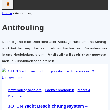
0
Home
/
Antifouling
Antifouling
Nach­fol­gend eine Über­sicht aller Bei­trä­ge rund um das Schlag­
wort
Anti­fouling
. Hier sam­meln wir Fach­ar­ti­kel, Pra­xis­bei­spie­
le und Neu­ig­kei­ten, die mit
Anti­fouling Beschich­tungs­sys­te­
men
in Zusam­men­hang ste­hen.
Anwendungsgebiete
|
Lacktechnologien
|
Markt &
Branche
JOTUN Yacht Beschichtungssystem –