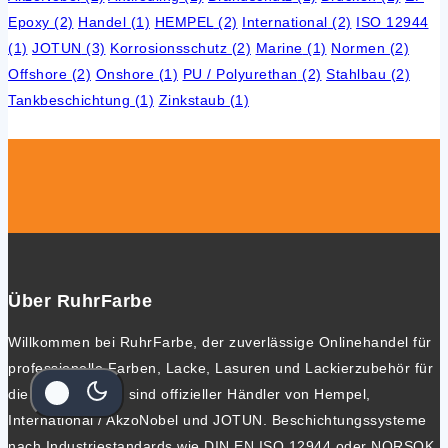
Epoxy
(2)
Handel
(1)
HEMPEL
(2)
International
(2)
ISO 12944
(1)
JOTUN
(3)
Korrosionsschutz
(2)
Marine
(1)
Normen
(2)
Offshore
(2)
Onshore
(1)
PU / Polyurethan
(2)
Stahlbau
(2)
Tankbeschichtung
(1)
Zinkstaub
(1)
Über RuhrFarbe
Willkommen bei RuhrFarbe, der zuverlässige Onlinehandel für
professionelle Farben, Lacke, Lasuren und Lackierzubehör für
die Industrie. Wir sind offizieller Händler von Hempel,
International / AkzoNobel und JOTUN. Beschichtungssysteme
nach Industriestandards wie DIN EN ISO 12944 oder NORSOK