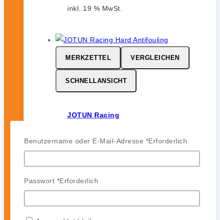
inkl. 19 % MwSt.
MERKZETTEL
VERGLEICHEN
SCHNELLANSICHT
JOTUN Racing
0
von 5
Benutzername oder E-Mail-Adresse
*
Erforderlich
164,99
€
-
142,99
€
JOTUN Racing ist ein
leistungsstarkes Hartantifouling für
Passwort
*
Erforderlich
Hochgeschwindigkeits- und
Regattasegler. Es bildet eine harte,
glatte und polierfähige Oberfläche