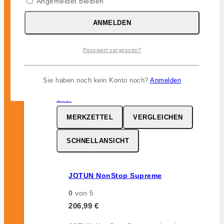
Angemeldet bleiben
ohne Auskreiden und sorgt für
zuverlässigen Bewuchsschutz (bis zu
ANMELDEN
12 Monate) im Unterwasserbereich.
Passwort vergessen?
inkl. 19 % MwSt.
Sie haben noch kein Konto noch?
Anmelden
MERKZETTEL
VERGLEICHEN
SCHNELLANSICHT
JOTUN NonStop Supreme
0
von 5
206,99
€