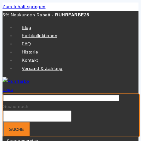
Zum Inhalt springen
5% Neukunden Rabatt -
RUHRFARBE25
Blog
Farbkollektionen
FAQ
Historie
Kontakt
Versand & Zahlung
Suche nach:
SUCHE
Kundenservice