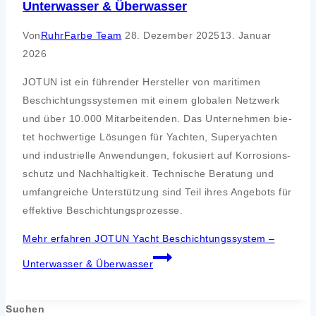
Unterwasser & Überwasser
Von
RuhrFarbe Team
28. Dezember 2025
13. Januar
2026
JOTUN ist ein füh­ren­der Her­stel­ler von mari­ti­men
Beschich­tungs­sys­te­men mit einem glo­ba­len Netz­werk
und über 10.000 Mit­ar­bei­ten­den. Das Unter­neh­men bie­
tet hoch­wer­ti­ge Lösun­gen für Yach­ten, Super­yach­ten
und indus­tri­el­le Anwen­dun­gen, foku­siert auf Kor­ro­si­ons­
schutz und Nach­hal­tig­keit. Tech­ni­sche Bera­tung und
umfang­rei­che Unter­stüt­zung sind Teil ihres Ange­bots für
effek­ti­ve Beschich­tungs­pro­zes­se.
Mehr erfahren
JOTUN Yacht Beschichtungssystem –
Unterwasser & Überwasser
Suchen