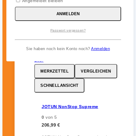
Angemeldet bleiben
ohne Auskreiden und sorgt für
zuverlässigen Bewuchsschutz (bis zu
ANMELDEN
12 Monate) im Unterwasserbereich.
Passwort vergessen?
inkl. 19 % MwSt.
Sie haben noch kein Konto noch?
Anmelden
MERKZETTEL
VERGLEICHEN
SCHNELLANSICHT
JOTUN NonStop Supreme
0
von 5
206,99
€