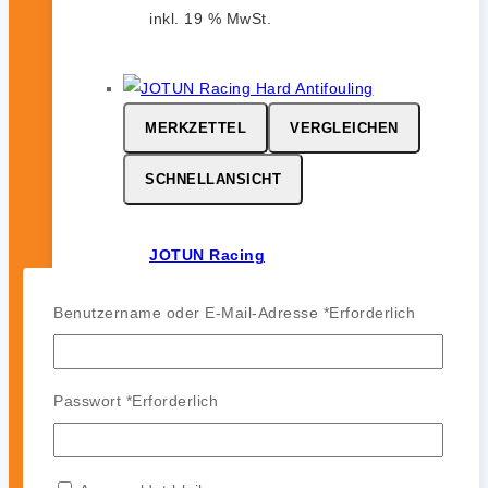
inkl. 19 % MwSt.
MERKZETTEL
VERGLEICHEN
SCHNELLANSICHT
JOTUN Racing
0
von 5
Benutzername oder E-Mail-Adresse
*
Erforderlich
164,99
€
-
142,99
€
JOTUN Racing ist ein
leistungsstarkes Hartantifouling für
Passwort
*
Erforderlich
Hochgeschwindigkeits- und
Regattasegler. Es bildet eine harte,
glatte und polierfähige Oberfläche