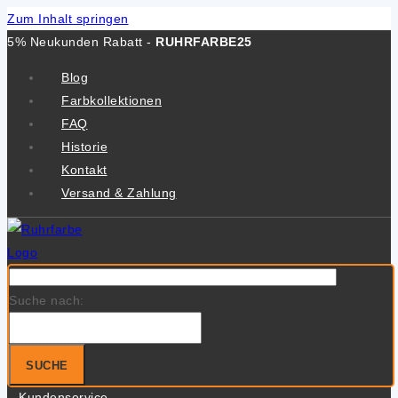
Zum Inhalt springen
5% Neukunden Rabatt -
RUHRFARBE25
Blog
Farbkollektionen
FAQ
Historie
Kontakt
Versand & Zahlung
Suche nach:
SUCHE
Kundenservice