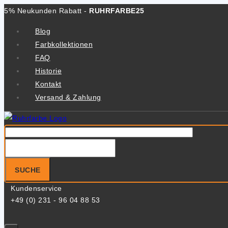
Zum
5% Neukunden Rabatt -
RUHRFARBE25
Inhalt
Blog
springen
Farbkollektionen
FAQ
Historie
Kontakt
Versand & Zahlung
Suche
nach:
SUCHE
Kundenservice
+49 (0) 231 - 96 04 88 53