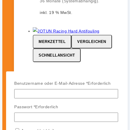
36 Monate (Systemabhängig).
inkl. 19 % MwSt.
MERKZETTEL
VERGLEICHEN
SCHNELLANSICHT
JOTUN Racing
Benutzername oder E-Mail-Adresse
*
Erforderlich
0
von 5
164,99
€
-
142,99
€
JOTUN Racing ist ein
Passwort
*
Erforderlich
leistungsstarkes Hartantifouling für
Hochgeschwindigkeits- und
Regattasegler. Es bildet eine harte,