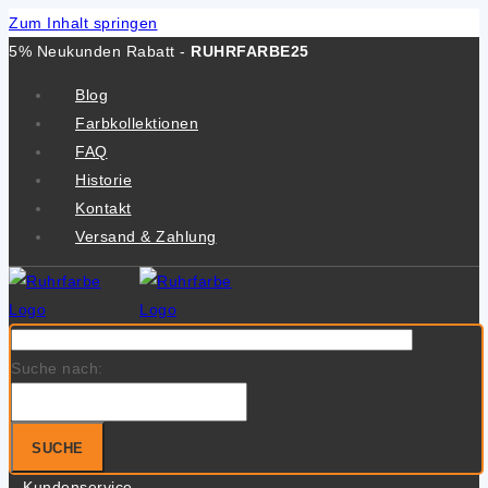
Zum Inhalt springen
5% Neukunden Rabatt -
RUHRFARBE25
Blog
Farbkollektionen
FAQ
Historie
Kontakt
Versand & Zahlung
Suche nach:
SUCHE
Kundenservice