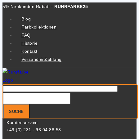
Zum
5% Neukunden Rabatt -
RUHRFARBE25
Inhalt
Blog
springen
Farbkollektionen
FAQ
Historie
Kontakt
Versand & Zahlung
Suche
nach:
SUCHE
Kundenservice
+49 (0) 231 - 96 04 88 53