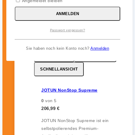
Angemeldet bleiben
12 Monate) im Unterwasserbereich.
ANMELDEN
inkl. 19 % MwSt.
Passwort vergessen?
Sie haben noch kein Konto noch?
Anmelden
MERKZETTEL
VERGLEICHEN
SCHNELLANSICHT
JOTUN NonStop Supreme
0
von 5
206,99
€
JOTUN NonStop Supreme ist ein
selbstpolierendes Premium-