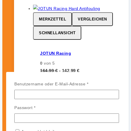
MERKZETTEL
VERGLEICHEN
SCHNELLANSICHT
JOTUN Racing
0
von 5
164,99
€
-
142,99
€
JOTUN Racing ist ein
Erforderlich
Benutzername oder E-Mail-Adresse
*
leistungsstarkes Hartantifouling für
Hochgeschwindigkeits- und
Regattasegler. Es bildet eine harte,
Erforderlich
Passwort
*
glatte und polierfähige Oberfläche
ohne Auskreiden und sorgt für
zuverlässigen Bewuchsschutz (bis zu