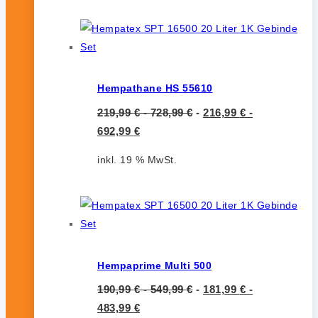
Hempathane HS 55610
219,99
€
-
728,99
€
-
216,99
€
-
692,99
€
inkl. 19 % MwSt.
Hempaprime Multi 500
190,99
€
-
549,99
€
-
181,99
€
-
483,99
€