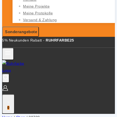
Meine Projekte
Meine Protokolle
Versand & Zahlung
Sonderangebote
5% Neukunden Rabatt -
RUHRFARBE25
0