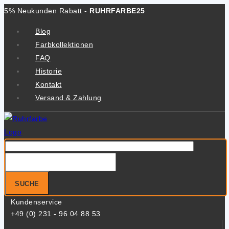
Zum
5% Neukunden Rabatt -
RUHRFARBE25
Inhalt
Blog
springen
Farbkollektionen
FAQ
Historie
Kontakt
Versand & Zahlung
Suche
nach:
SUCHE
Kundenservice
+49 (0) 231 - 96 04 88 53