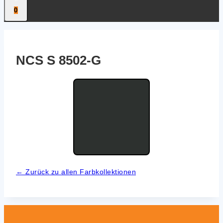
0
NCS S 8502‑G
← Zurück zu allen Farb­kol­lek­tio­nen