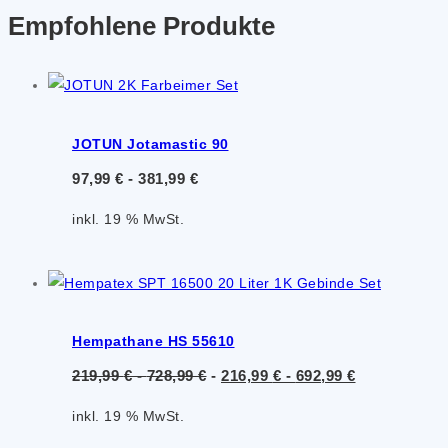
Empfohlene Produkte
JOTUN Jotamastic 90
97,99
€
-
381,99
€
inkl. 19 % MwSt.
Hempathane HS 55610
219,99
€
-
728,99
€
-
216,99
€
-
692,99
€
inkl. 19 % MwSt.