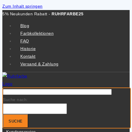
Zum Inhalt springen
5% Neukunden Rabatt -
RUHRFARBE25
Blog
Farbkollektionen
FAQ
Historie
Kontakt
Versand & Zahlung
Suche nach:
SUCHE
Kundenservice