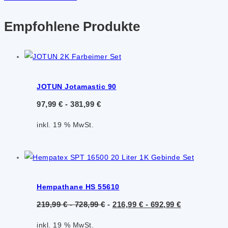
Empfohlene Produkte
JOTUN Jotamastic 90
97,99
€
-
381,99
€
inkl. 19 % MwSt.
Hempathane HS 55610
219,99
€
-
728,99
€
-
216,99
€
-
692,99
€
inkl. 19 % MwSt.