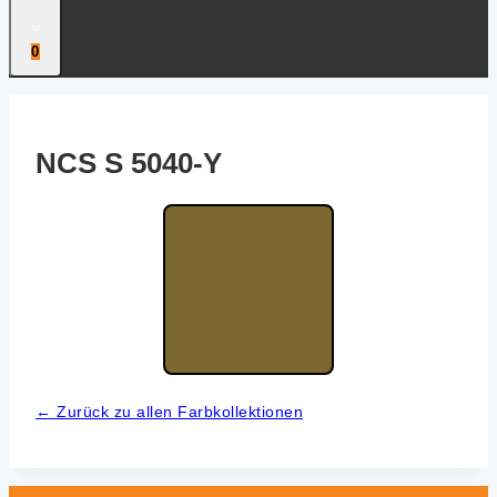
0
NCS S 5040‑Y
← Zurück zu allen Farb­kol­lek­tio­nen