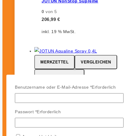
JOTUN NonStop Supreme
0
von 5
206,99
€
inkl. 19 % MwSt.
MERKZETTEL
VERGLEICHEN
SCHNELLANSICHT
Benutzername oder E-Mail-Adresse
*
Erforderlich
JOTUN Aqualine Spray
0
von 5
Passwort
*
Erforderlich
46,99
€
inkl. 19 % MwSt.