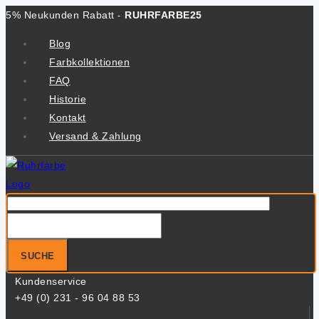
Zum
5% Neukunden Rabatt -
RUHRFARBE25
Inhalt
Blog
springen
Farbkollektionen
FAQ
Historie
Kontakt
Versand & Zahlung
Suche
nach:
SUCHE
Kundenservice
+49 (0) 231 - 96 04 88 53