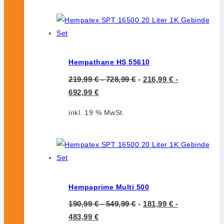
Hempathane HS 55610
219,99
€
-
728,99
€
-
216,99
€
-
692,99
€
inkl. 19 % MwSt.
Hempaprime Multi 500
190,99
€
-
549,99
€
-
181,99
€
-
483,99
€